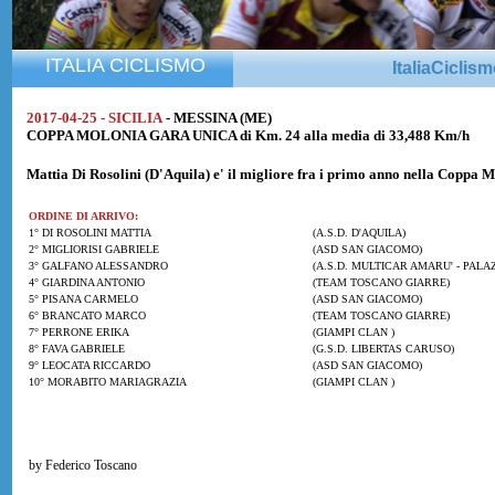
ITALIA CICLISMO
ItaliaCiclis
2017-04-25 - SICILIA
- MESSINA (ME)
COPPA MOLONIA GARA UNICA di Km. 24 alla media di 33,488 Km/h
Mattia Di Rosolini
(D'Aquila) e' il migliore fra i primo anno nella Coppa 
ORDINE DI ARRIVO:
1° DI ROSOLINI MATTIA
(A.S.D. D'AQUILA)
2° MIGLIORISI GABRIELE
(ASD SAN GIACOMO)
3° GALFANO ALESSANDRO
(A.S.D. MULTICAR AMARU' - PALA
4° GIARDINA ANTONIO
(TEAM TOSCANO GIARRE)
5° PISANA CARMELO
(ASD SAN GIACOMO)
6° BRANCATO MARCO
(TEAM TOSCANO GIARRE)
7° PERRONE ERIKA
(GIAMPI CLAN )
8° FAVA GABRIELE
(G.S.D. LIBERTAS CARUSO)
9° LEOCATA RICCARDO
(ASD SAN GIACOMO)
10° MORABITO MARIAGRAZIA
(GIAMPI CLAN )
by Federico Toscano