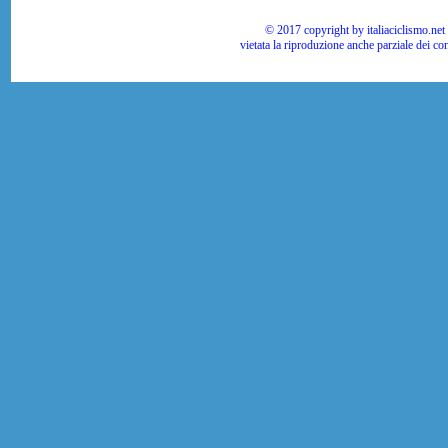
© 2017 copyright by italiaciclismo.net | T
vietata la riproduzione anche parziale dei co