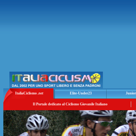
ItaliaCiclismo
.net
Elite-Under23
Junior
Il Portale dedicato al Ciclismo Giovanile Italiano