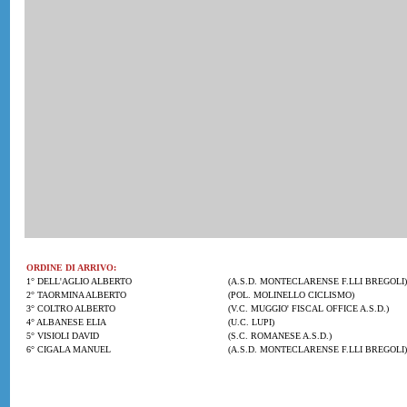
ORDINE DI ARRIVO:
1° DELL'AGLIO ALBERTO
(A.S.D. MONTECLARENSE F.LLI BREGOLI)
2° TAORMINA ALBERTO
(POL. MOLINELLO CICLISMO)
3° COLTRO ALBERTO
(V.C. MUGGIO' FISCAL OFFICE A.S.D.)
4° ALBANESE ELIA
(U.C. LUPI)
5° VISIOLI DAVID
(S.C. ROMANESE A.S.D.)
6° CIGALA MANUEL
(A.S.D. MONTECLARENSE F.LLI BREGOLI)