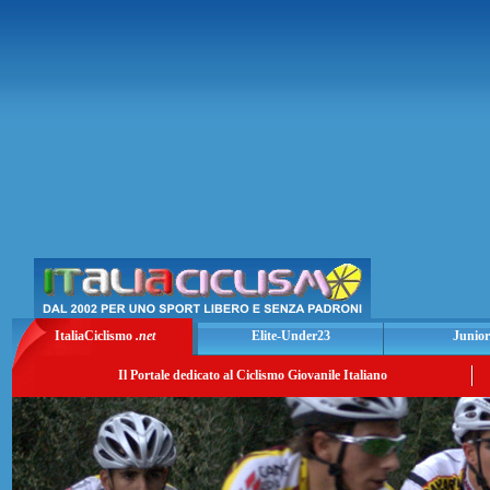
ItaliaCiclismo
.net
Elite-Under23
Junior
Il Portale dedicato al Ciclismo Giovanile Italiano