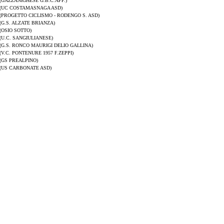
(GAZZANIGHESE G.B.C.APP.)
(UC COSTAMASNAGA ASD)
(PROGETTO CICLISMO - RODENGO S. ASD)
(G.S. ALZATE BRIANZA)
(OSIO SOTTO)
(U.C. SANGIULIANESE)
(G.S. RONCO MAURIGI DELIO GALLINA)
(V.C. PONTENURE 1957 F.ZEPPI)
(GS PREALPINO)
(US CARBONATE ASD)