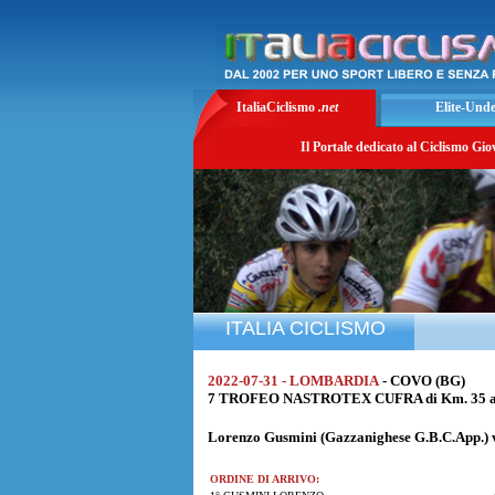
ItaliaCiclismo
.net
Elite-Und
Il Portale dedicato al Ciclismo Gio
ITALIA CICLISMO
2022-07-31 - LOMBARDIA
- COVO (BG)
7 TROFEO NASTROTEX CUFRA di Km. 35 all
Lorenzo Gusmini
(Gazzanighese G.B.C.App.) v
ORDINE DI ARRIVO: