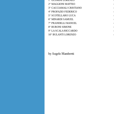
1° GUSMINI LORENZO
2° MAGGIONI MATTEO
3° CACCIAMALI CRISTIANO
4° PROFAZIO FEDERICO
5° SCOTELLARO LUCA
6° MINARDI SAMUEL
7° PRANDELLI MANUEL
8° BURONI SIMONE
9° LA SCALA RICCARDO
10° BULANTI LORENZO
by Angelo Mambretti