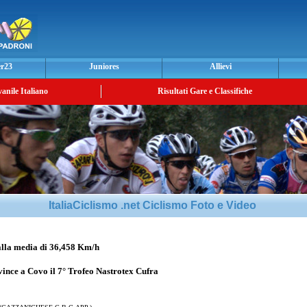
er23
Juniores
Allievi
vanile Italiano
Risultati Gare e Classifiche
ItaliaCiclismo .net Ciclismo Foto e Video
a media di 36,458 Km/h
ince a Covo il 7° Trofeo Nastrotex Cufra