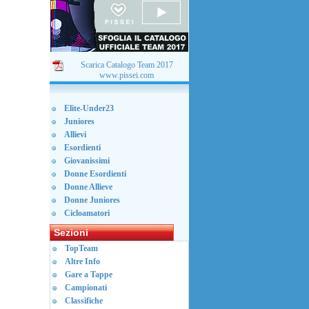
Scarica Catalogo Team 2017
www.pissei.com
Elite-Under23
Juniores
Allievi
Esordienti
Giovanissimi
Donne Esordienti
Donne Allieve
Donne Juniores
Cicloamatori
Sezioni
TopTeam
Altre Info
Gare a Tappe
Campionati
Classifiche