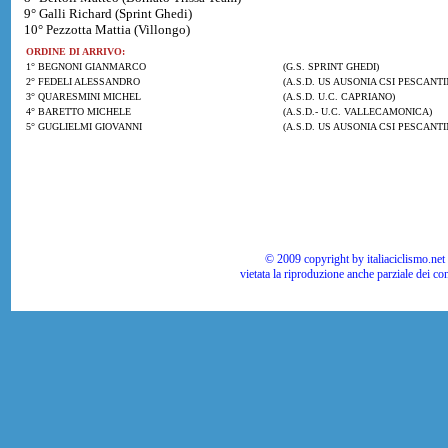
9° Galli Richard (Sprint Ghedi)
10° Pezzotta Mattia (Villongo)
ORDINE DI ARRIVO:
1° BEGNONI GIANMARCO
(G.S. SPRINT GHEDI)
2° FEDELI ALESSANDRO
(A.S.D. US AUSONIA CSI PESCANTI
3° QUARESMINI MICHEL
(A.S.D. U.C. CAPRIANO)
4° BARETTO MICHELE
(A.S.D.- U.C. VALLECAMONICA)
5° GUGLIELMI GIOVANNI
(A.S.D. US AUSONIA CSI PESCANTI
© 2009 copyright by italiaciclismo.net | T
vietata la riproduzione anche parziale dei co