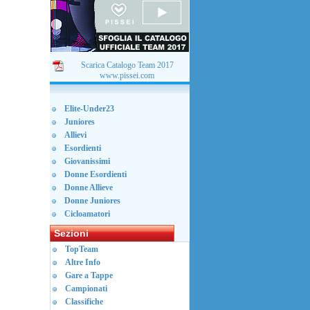
Scarica Catalogo Team 2017
www.pissei.com
Elite-Under23
Juniores
Allievi
Esordienti
Giovanissimi
Donne Esordienti
Donne Allieve
Donne Juniores
Cicloamatori
Sezioni
TopTeam
Altre Info
Gare a Tappe
Campionati
Classifiche