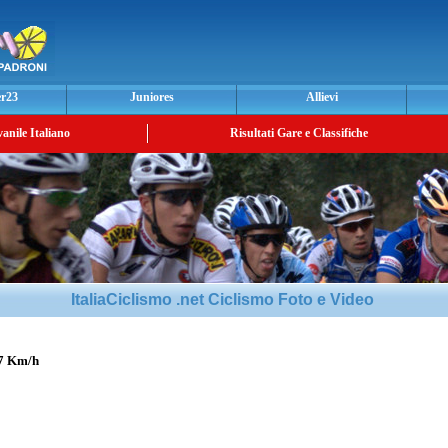
er23
Juniores
Allievi
vanile Italiano
Risultati Gare e Classifiche
ItaliaCiclismo .net Ciclismo Foto e Video
07 Km/h