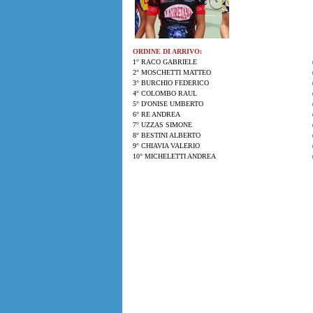
ORDINE DI ARRIVO:
1° RACO GABRIELE
2° MOSCHETTI MATTEO
3° BURCHIO FEDERICO
4° COLOMBO RAUL
5° D'ONISE UMBERTO
6° RE ANDREA
7° UZZAS SIMONE
8° BESTINI ALBERTO
9° CHIAVIA VALERIO
10° MICHELETTI ANDREA