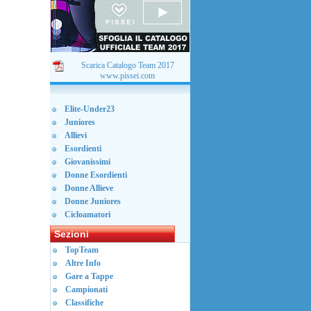
Scarica Catalogo Team 2017
www.pissei.com
Elite-Under23
Juniores
Allievi
Esordienti
Giovanissimi
Donne Esordienti
Donne Allieve
Donne Juniores
Cicloamatori
Sezioni
TopTeam
Altre Info
Gare a Tappe
Campionati
Classifiche