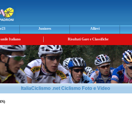
er23
Juniores
Allievi
vanile Italiano
Risultati Gare e Classifiche
ItaliaCiclismo .net Ciclismo Foto e Video
BN)