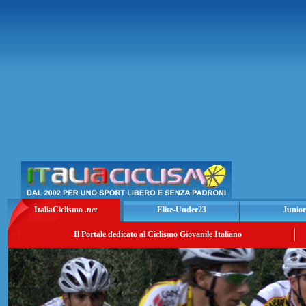
ItaliaCiclismo
.net
Elite-Under23
Junior
Il Portale dedicato al Ciclismo Giovanile Italiano