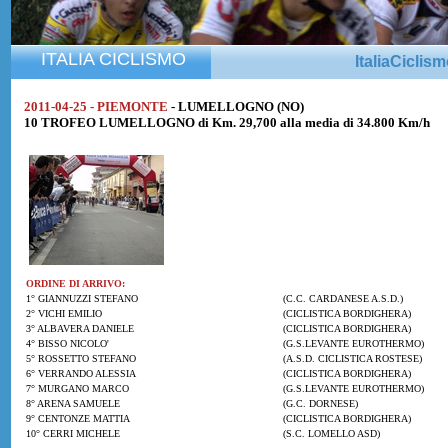
ITALIA CICLISMO
ItaliaCiclis
2011-04-25 - PIEMONTE
- LUMELLOGNO (NO)
10 TROFEO LUMELLOGNO di Km. 29,700 alla media di 34.800 Km/h
ORDINE DI ARRIVO:
1° GIANNUZZI STEFANO
(C.C. CARDANESE A.S.D.)
2° VICHI EMILIO
(CICLISTICA BORDIGHERA)
3° ALBAVERA DANIELE
(CICLISTICA BORDIGHERA)
4° BISSO NICOLO'
(G.S.LEVANTE EUROTHERMO)
5° ROSSETTO STEFANO
(A.S.D. CICLISTICA ROSTESE)
6° VERRANDO ALESSIA
(CICLISTICA BORDIGHERA)
7° MURGANO MARCO
(G.S.LEVANTE EUROTHERMO)
8° ARENA SAMUELE
(G.C. DORNESE)
9° CENTONZE MATTIA
(CICLISTICA BORDIGHERA)
10° CERRI MICHELE
(S.C. LOMELLO ASD)