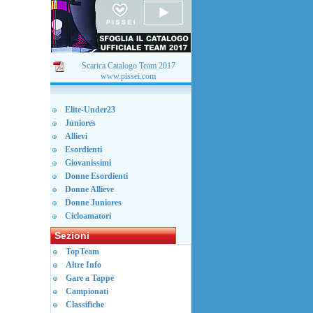
Scarica Catalogo Team 2017
www.pissei.com
Elite-Under23
Juniores
Allievi
Esordienti
Giovanissimi
Donne Esordienti
Donne Allieve
Donne Juniores
Cicloamatori
Sezioni
TopTeam
Altre Info
Gare a Tappe
Campionati
Classifiche