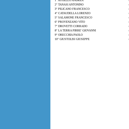
1° AUGELLO ANDREA
2° TANASI ANTONINO
3° PILICANO FRANCESCO
4° CATAUDELLA LORENZO
5° SALAMONE FRANCESCO
6° PROVENZANO VITO
7° DROVETTI CORRADO
8° LA TERRA PIRRE' GIOVANNI
9° ORECCHIA PAOLO
10° GIUSTOLISI GIUSEPPE