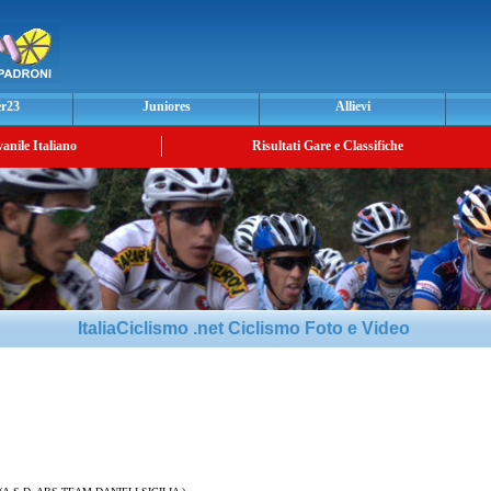
er23
Juniores
Allievi
vanile Italiano
Risultati Gare e Classifiche
ItaliaCiclismo .net Ciclismo Foto e Video