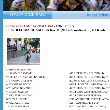
ITALIA CICLISMO
ItaliaCiclis
2013-05-19 - EMILIA ROMAGNA
- FORLI' (FC)
38 TROFEO MARIO VALLI di Km. 113,900 alla media di 38,393 Km/h
ORDINE DI ARRIVO:
1° SAMPAOLI SIMONE
(GS SIDERMEC - F.LLI VITALI)
2° VIGILANTE ANTONIO GABRIELE
(GS SIDERMEC - F.LLI VITALI) a 5"
3° SANNINO GIUSEPPE
(EURO 90 SACILESE CAMPANIA ) a 
4° FUGGIANO ROCCO
(GULP! POOL VAL VIBRATA) a 18"
5° TOMASSINI MARCO
(GS SIDERMEC - F.LLI VITALI) a 51"
6° MONTI MATTEO
(U.C.PORTO SANT'ELPIDIO) a 1'05"
7° GIULIANI GIACOMO
(U.C.PORTO SANT'ELPIDIO)
8° TUZZA DAVIDE
(T.C. ANDREOTTI - TECNOPLAST) a 
9° CARRA MATHIAS
(AS TEAM AIRONE) a 2'13"
10° IOTTI ROBERTO
(CYCLING TEAM NIAL NIZZOLI)