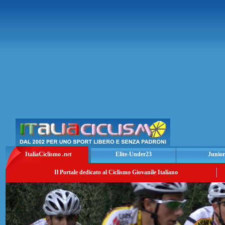
ItaliaCiclismo
.net
Elite-Under23
Junior
Il Portale dedicato al Ciclismo Giovanile Italiano