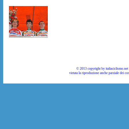
© 2013 copyright by italiaciclismo.net | T
vietata la riproduzione anche parziale dei co