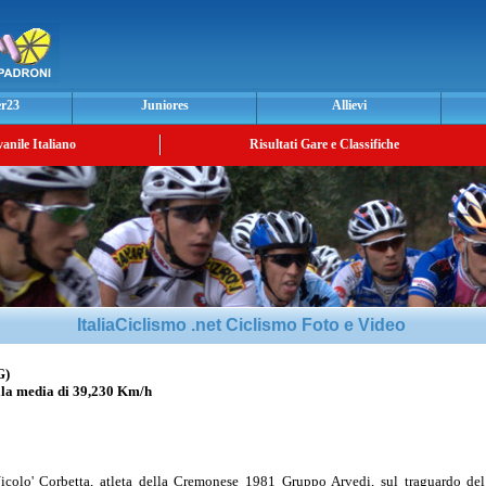
er23
Juniores
Allievi
vanile Italiano
Risultati Gare e Classifiche
ItaliaCiclismo .net Ciclismo Foto e Video
G)
 media di 39,230 Km/h
colo' Corbetta, atleta della Cremonese 1981 Gruppo Arvedi, sul traguardo del