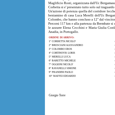
Maglificio Rosti, organizzata dall'Uc Bergamas
Corbetta si e' presentato tutto solo sul traguardo
Un'azione di potenza quella del corridore lecches
beniamino di casa Luca Merelli dell'Uc Bergama
Colombo, che hanno concluso a 12" dal vincitor
Percorsi 117 km e alla partenza da Brembate si e
le azzurre Elena Cecchini e Maria Giulia Confal
Anadia, in Portogallo.
ORDINE DI ARRIVO:
1° CORBETTA NICOLO'
2° BRESCIANI ALESSANDRO
3° COLOMBO EROS
4° CORTINOVIS LORIS
5° MERELLI LUCA
6° BARETTO MICHELE
7° OGGIONI NICOLO'
8° RAVANELLI SIMONE
9° PRANDINI PAOLO
10° MAFFEI EDOARDO
Giorgio Torre