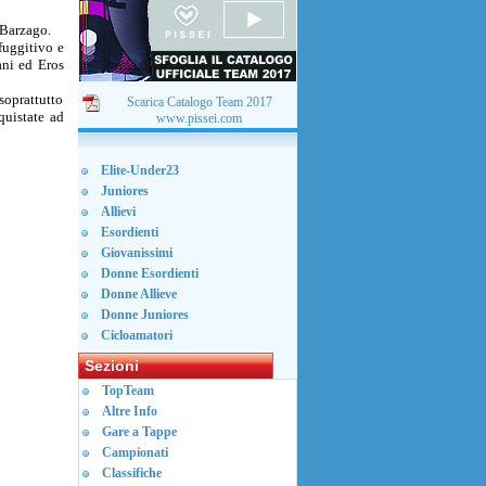
 Barzago.
 fuggitivo e
ani ed Eros
soprattutto
Scarica Catalogo Team 2017
quistate ad
www.pissei.com
Elite-Under23
Juniores
Allievi
Esordienti
Giovanissimi
Donne Esordienti
Donne Allieve
Donne Juniores
Cicloamatori
Sezioni
TopTeam
Altre Info
Gare a Tappe
Campionati
Classifiche