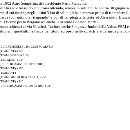
ca 1902 Astro Semperlux del presidente Nerio Marabini.
 di Orezzo e bissando la vittoria ottenuta, sempre in solitaria, lo scorso 30 giugno a
e, il cui forcing negli ultimi 3 km di salita gli ha permesso prima di riprendere il
sca (poi quinto al traguardo) e poi di far piegare la testa ad Alessandro Bresci
e. Decimo per la Bergamasca anche il trentino Edoardo Maffei.
rano schierati al via 81 atleti. Tra loro anche 8 ragazze Junior della Valcar PBM e 
onieri, quest'ultima fresca del titolo europeo nello scratch e altre medaglie con
(CC CREMONESE 1891 GRUPPO ARVEDI)
(TEAM LVF) a 12"
(TEAM GIORGI A.S.D.)
(S.C. CENE ) a 16"
(U.C.BERGAMASCA 1902 ASTRO)
(TEAM LVF) a 19"
(TEAM LVF)
(TEAM IMM. AUREA ZANICA) a 25"
(TEAM LVF) a 31"
(U.C.BERGAMASCA 1902 ASTRO) a 38"