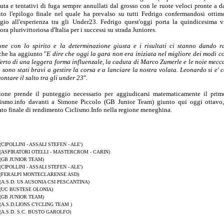
ta e tentativi di fuga sempre annullati dal grosso con le ruote veloci pronte a da
o l'epilogo finale nel quale ha prevalso su tutti Fedrigo confermandosi ottim
gio all'esperienza tra gli Under23. Fedrigo quest'oggi porta la quindicesima vi
a plurivittoriosa d'Italia per i successi su strada Juniores.
one con lo spirito e la determinazione giusta e i risultati ci stanno dando r
he ha aggiunto "
E dire che oggi la gara non era iniziata nel migliore dei modi con
ferto di una leggera forma influenzale, la caduta di Marco Zumerle e le noie mecc
 sono stati bravi a gestire la corsa e a lanciare la nostra volata. Leonardo si e' 
ontare il salto tra gli under 23
".
ione prende il punteggio necessario per aggiudicarsi matematicamente il prim
lismo.info davanti a Simone Piccolo (GB Junior Team) giunto qui oggi ottavo,
mato finale di rendimento Ciclismo.Info nella regione meneghina.
(CIPOLLINI - ASSALI STEFEN - ALE')
(ASPIRATORI OTELLI - MASTERCROM - CARIN)
(GB JUNIOR TEAM)
(CIPOLLINI - ASSALI STEFEN - ALE')
(FERALPI MONTECLARENSE ASD)
(A.S.D. US AUSONIA CSI PESCANTINA)
(UC BUSTESE OLONIA)
(GB JUNIOR TEAM)
(A.S.D.LIONS CYCLING TEAM )
(A.S.D. S.C. BUSTO GAROLFO)