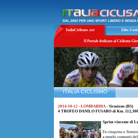
ItaliaCiclismo
.net
Elite-Und
Il Portale dedicato al Ciclismo Gio
ITALIA CICLISMO
2014-10-12 - LOMBARDIA
- Sirmione (BS)
4 TROFEO DANILO FUSARO di Km. 112,300 a
Sprint vincente di
Le
Fa cinquina a Sirmion
a ranghi compatti de