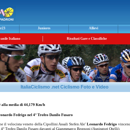
er23
Juniores
Allievi
vanile Italiano
Risultati Gare e Classifiche
ItaliaCiclismo .net Ciclismo Foto e Video
lla media di 44,179 Km/h
onardo Fedrigo
nel 4° Trofeo Danilo Fusaro
e il velocista veneto della Cipollini Assali Stefen Ale'
Leonardo Fedrigo
vincend
l 4° Trofeo Danilo Fusaro davanti al Gianmmarco Begnoni (Aspiratori Otelli).