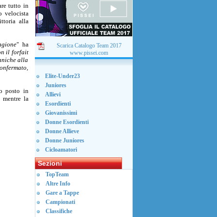
re tutto in
o velocista
ttoria alla
agione
" ha
Scarica Catalogo Team 2017
 il forfait
www.pissei.com
aniche alla
confermato,
Elite-Under23
Juniores
o posto in
Allievi
 mentre la
Esordienti
Giovanissimi
Donne Esordienti
Donne Allieve
Donne Juniores
Cicloamatori
Sezioni
TopTeam
Altre Info
Gare a Tappe
Campionati
Classifiche