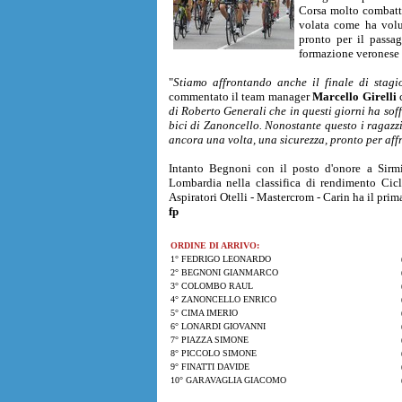
Corsa molto combattu
volata come ha volut
pronto per il passag
formazione veronese or
"
Stiamo affrontando anche il finale di stagi
commentato il team manager
Marcello Girelli
c
di Roberto Generali che in questi giorni ha sof
bici di Zanoncello. Nonostante questo i ragazzi
ancora una volta, una sicurezza, pronto per affr
Intanto Begnoni con il posto d'onore a Sirm
Lombardia nella classifica di rendimento Cic
Aspiratori Otelli - Mastercrom - Carin ha il pri
fp
ORDINE DI ARRIVO:
1° FEDRIGO LEONARDO
2° BEGNONI GIANMARCO
3° COLOMBO RAUL
4° ZANONCELLO ENRICO
5° CIMA IMERIO
6° LONARDI GIOVANNI
7° PIAZZA SIMONE
8° PICCOLO SIMONE
9° FINATTI DAVIDE
10° GARAVAGLIA GIACOMO