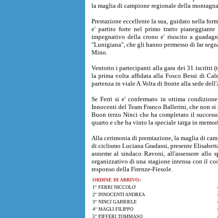
la maglia di campione regionale della montagna
Prestazione eccellente la sua, guidato nella for
e' partito forte nel primo tratto pianeggiante
impegnativo della crono e' riuscito a guadagna
"Lunigiana", che gli hanno permesso di far segn
Mino.
Ventotto i partecipanti alla gara dei 31 iscritt
la prima volta affidata alla Fosco Bessi di Ca
partenza in viale A.Volta di fronte alla sede del
Se Ferri si e' confermato in ottima condizione
Innocenti del Team Franco Ballerini, che non si co
Buon terzo Ninci che ha completato il successo
quarto e che ha vinto la speciale targa in memor
Alla cerimonia di premiazione, la maglia di cam
di ciclismo Luciana Gradassi, presente Elisabet
assieme al sindaco Ravoni, all'assessore allo s
organizzativo di una stagione intensa con il coo
responso della Firenze-Fiesole.
ORDINE DI ARRIVO:
1° FERRI NICCOLO'
2° INNOCENTI ANDREA
3° NINCI GABRIELE
4° MAGLI FILIPPO
5° PIFFERI TOMMASO