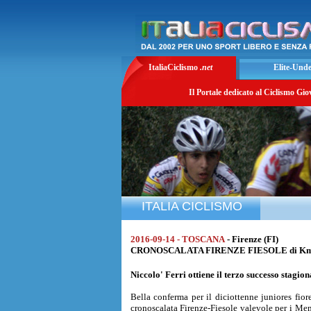
ItaliaCiclismo
.net
Elite-Und
Il Portale dedicato al Ciclismo Gio
ITALIA CICLISMO
2016-09-14 - TOSCANA
- Firenze (FI)
CRONOSCALATA FIRENZE FIESOLE di Km. 5 
Niccolo' Ferri
ottiene il terzo successo stagio
Bella conferma per il diciottenne juniores fio
cronoscalata Firenze-Fiesole valevole per i Mem