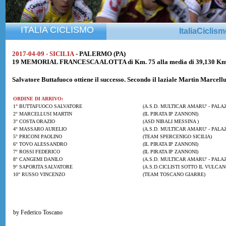
ITALIA CICLISMO
ItaliaCiclis
2017-04-09 - SICILIA
- PALERMO (PA)
19 MEMORIAL FRANCESCA ALOTTA di Km. 75 alla media di 39,130 Km
Salvatore Buttafuoco
ottiene il successo. Secondo il laziale
Martin Marcellu
ORDINE DI ARRIVO:
1° BUTTAFUOCO SALVATORE
(A.S.D. MULTICAR AMARU' - PALA
2° MARCELLUSI MARTIN
(IL PIRATA IP ZANNONI)
3° COSTA ORAZIO
(ASD NIBALI MESSINA )
4° MASSARO AURELIO
(A.S.D. MULTICAR AMARU' - PALA
5° PRICONI PAOLINO
(TEAM SPERCENIGO SICILIA)
6° TOVO ALESSANDRO
(IL PIRATA IP ZANNONI)
7° ROSSI FEDERICO
(IL PIRATA IP ZANNONI)
8° CANGEMI DANILO
(A.S.D. MULTICAR AMARU' - PALA
9° SAPORITA SALVATORE
(A.S.D.CICLISTI SOTTO IL VULCAN
10° RUSSO VINCENZO
(TEAM TOSCANO GIARRE)
by Federico Toscano