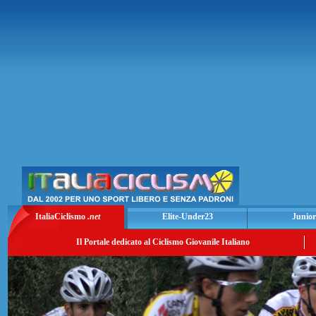
ItaliaCiclismo
.net
Elite-Under23
Junior
Il Portale dedicato al Ciclismo Giovanile Italiano