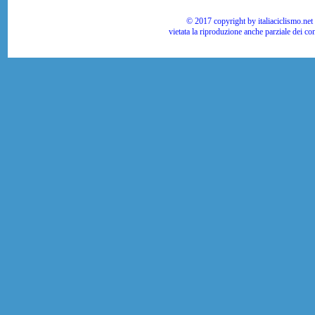
© 2017 copyright by italiaciclismo.net | T
vietata la riproduzione anche parziale dei co