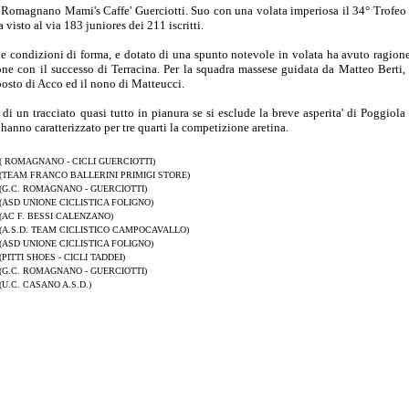
al Romagnano Mami's Caffe' Guerciotti. Suo con una volata imperiosa il 34° Trofeo 
visto al via 183 juniores dei 211 iscritti.
de condizioni di forma, e dotato di una spunto notevole in volata ha avuto ragion
ione con il successo di Terracina. Per la squadra massese guidata da Matteo Berti, 
o posto di Acco ed il nono di Matteucci.
 di un tracciato quasi tutto in pianura se si esclude la breve asperita' di Poggiola 
 hanno caratterizzato per tre quarti la competizione aretina.
( ROMAGNANO - CICLI GUERCIOTTI)
(TEAM FRANCO BALLERINI PRIMIGI STORE)
(G.C. ROMAGNANO - GUERCIOTTI)
(ASD UNIONE CICLISTICA FOLIGNO)
(AC F. BESSI CALENZANO)
(A.S.D. TEAM CICLISTICO CAMPOCAVALLO)
(ASD UNIONE CICLISTICA FOLIGNO)
(PITTI SHOES - CICLI TADDEI)
(G.C. ROMAGNANO - GUERCIOTTI)
(U.C. CASANO A.S.D.)