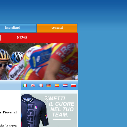
Esordienti
contatti
NEWS
a Pieve al
do la terza