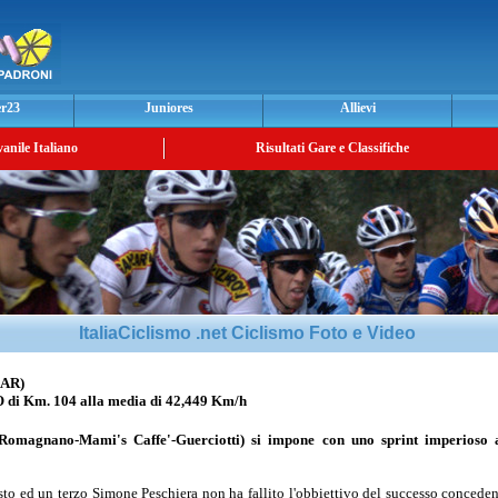
er23
Juniores
Allievi
vanile Italiano
Risultati Gare e Classifiche
ItaliaCiclismo .net Ciclismo Foto e Video
(AR)
 Km. 104 alla media di 42,449 Km/h
(Romagnano-Mami's Caffe'-Guerciotti) si impone con uno sprint imperioso 
o ed un terzo Simone Peschiera non ha fallito l'obbiettivo del successo conceden