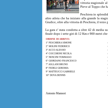
vittoria stagionale 
Pieve al Toppo che ha 
Peschiera in splendi
altro atleta che ha iniziato alla grande la stag
Giudice, oltre alla vittoria di Peschiera, il terz
La gara e' stata condotta a oltre 42 di media su
finale dopo i sette giri di 12 Km e 900 metri che
ORDINE DI ARRIVO:
1° PESCHIERA SIMONE
2° MOLINI FEDERICO
3° ACCO ALESSIO
4° COCCHIONI NICOLA
5° NENCINI TOMMASO
6° GIORDANO FRANCESCO
7° ASLLANI BRUNO
8° FEDELI GEREMIA
9° MATTEUCCI GABRIELE
10° DOVA DENNIS
Antonio Mannori