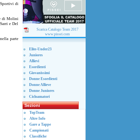
Sportivi di
e di Molini
Sarri e Del
Scarica Catalogo Team 2017
www.pissei.com
nella parte
Elite-Under23
Juniores
Allievi
Esordienti
Giovanissimi
Donne Esordienti
Donne Allieve
Donne Juniores
Cicloamatori
Sezioni
TopTeam
Altre Info
Gare a Tappe
Campionati
Classifiche