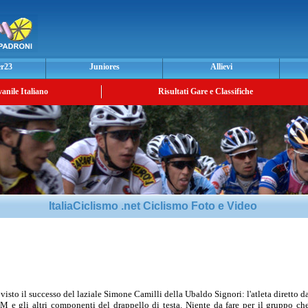
er23
Juniores
Allievi
vanile Italiano
Risultati Gare e Classifiche
ItaliaCiclismo .net Ciclismo Foto e Video
visto il successo del laziale Simone Camilli della Ubaldo Signori: l'atleta diretto 
 e gli altri componenti del drappello di testa. Niente da fare per il gruppo ch