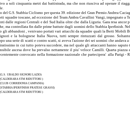
ivo a soli cinquanta metri dai battistrada, ma che non riusciva ad operare il riagg
le.
vo del G.S. Stabbia Ciclismo per questa 39. edizione del Gran Premio Andrea Caciagl
orti squadre toscane, ad eccezione del Team Ambra Cavallini Vangi, impegnato a Te
i dalle regioni Centrali e del Sud Italia oltre che dalla Liguria. Gara resa ancor pi
he, ma controllata fin dalle prime battute dagli uomini dello Stabbia Iperfinish. Ne
o gli abbandoni , venivano portati vari attacchi da squadre quali la Berti Mobili B
ignori e la bolognese Italia Nuova, tutti sempre rintuzzati dal grosso. Soltant
po una serie di scatti e contro scatti, si aveva l'azione dei sei uomini che andava a
 tiratissimo in cui tutto poteva succedere, ma nel quale gli attaccanti hanno saputo 
 sensibile ascesa dove ha prevalso nettamente il piu' veloce Camilli. Quarta piazza 
 recentemente convocato nella formazione nazionale che partecipera' alla Parigi - 
(G.S. UBALDO SIGNORI LAZIO)
(CALDERARA STM RIDUTTORI )
(CLUB CORRIDONIA CAMPANIA)
(STABBIA IPERFINISH PRATESE GRASSI)
(CALDERARA STM RIDUTTORI )