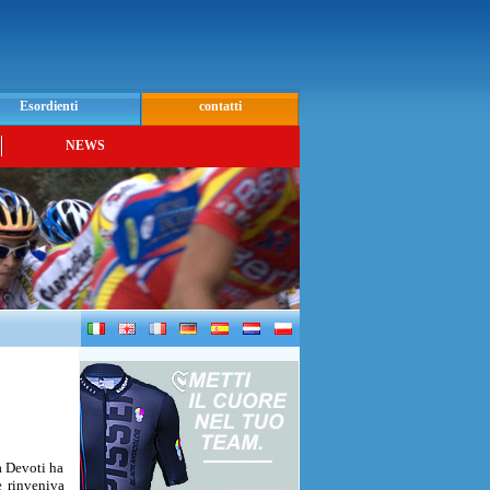
Esordienti
contatti
NEWS
da Devoti ha
e rinveniva