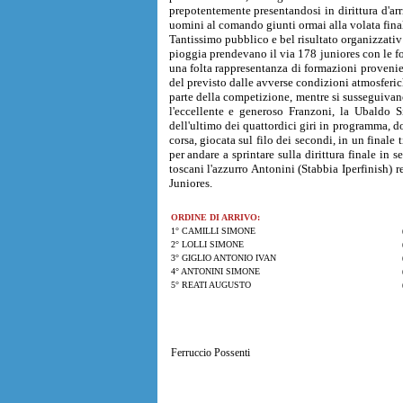
prepotentemente presentandosi in dirittura d'arr
uomini al comando giunti ormai alla volata fina
Tantissimo pubblico e bel risultato organizzati
pioggia prendevano il via 178 juniores con le f
una folta rappresentanza di formazioni provenient
del previsto dalle avverse condizioni atmosferic
parte della competizione, mentre si susseguivan
l'eccellente e generoso Franzoni, la Ubaldo S
dell'ultimo dei quattordici giri in programma, do
corsa, giocata sul filo dei secondi, in un finale
per andare a sprintare sulla dirittura finale in
toscani l'azzurro Antonini (Stabbia Iperfinish)
Juniores.
ORDINE DI ARRIVO:
1° CAMILLI SIMONE
2° LOLLI SIMONE
3° GIGLIO ANTONIO IVAN
4° ANTONINI SIMONE
5° REATI AUGUSTO
Ferruccio Possenti