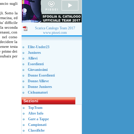
ancio sugli
i. Sotto la
rracina, ed
u' difficile
lla seconda
Scarica Catalogo Team 2017
enassi, con
www.pissei.com
o nel corso
 decidere la
tenere testa
Elite-Under23
e primo dei
Juniores
Roubaix per
Allievi
Esordienti
Giovanissimi
Donne Esordienti
Donne Allieve
Donne Juniores
Cicloamatori
Sezioni
TopTeam
Altre Info
Gare a Tappe
Campionati
Classifiche