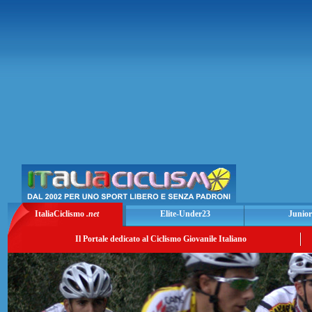
ItaliaCiclismo
.net
Elite-Under23
Junior
Il Portale dedicato al Ciclismo Giovanile Italiano