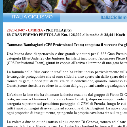
ITALIA CICLISMO
ItaliaCiclis
2023-10-07 - UMBRIA
- PRETOLA (PG)
68 GRAN PREMIO PRETOLA di Km. 126,000 alla media di 38,441 Km/h
Tommaso Bambagioni
(CPS Professional Team) conquista il successo fra gl
Una buona dose di spettacolo e due grandi vincitori per il 68° Gran Premio 
categoria Elite/Under 23 che Juniores, ha infatti incoronato l'abruzzese Pie
(CPS Professional Team), giunti in coppia all'arrivo al termine di una gara battag
La formula delle "due corse in una" non ha infatti inciso particolarmente sull
le categorie protagoniste che si sono sfidati a viso aperto sin dallo sparo del v
tornata di gara, a poco piu' di 60 km dalla conclusione, quando Tommaso 
Coratti) sono riusciti a evadere in tandem dal gruppo, arrivando a guadagnare u
Un'azione la loro che ha chiamato la decisa reazione dal gruppo di Pietro Di G
testa, insieme a Damiano Buttarazzi (Team Coratti), dopo un inseguimento d
categoria superiore sul penultimo passaggio al GPM di Pretola, lungo le cui r
tutti i suoi compagni di avventura ad eccezione di Bambagioni. La nuova copp
ogni proposito di inseguimento, spingendo la propria cavalcata sin sul tragua
La volata a due ha quindi sorriso al piu' esperto Di Genova, tornato ad alzare 
sempre da Elite, a Montegranaro. Lo Junior Bambagioni ha invece firmato il s