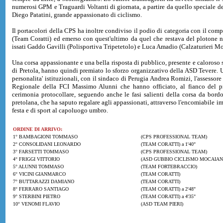
numerosi GPM e Traguardi Voltanti di giornata, a partire da quello speciale d
Diego Patatini, grande appassionato di ciclismo.
Il portacolori della CPS ha inoltre condiviso il podio di categoria con il co
(Team Coratti) ed emerso con quest'ultimo da quel che restava del plotone ne
issati Gaddo Gavilli (Polisportiva Tripetetolo) e Luca Amadio (Calzaturieri M
Una corsa appassionante e una bella risposta di pubblico, presente e caloroso s
di Pretola, hanno quindi premiato lo sforzo organizzativo della ASD Tevere. U
personalita' istituzionali, con il sindaco di Perugia Andrea Romizi, l'assessor
Regionale della FCI Massimo Alunni che hanno officiato, al fianco del p
cerimonia protocollare, seguendo anche le fasi salienti della corsa da bordo-
pretolana, che ha saputo regalare agli appassionati, attraverso l'encomiabile i
festa e di sport al capoluogo umbro.
ORDINE DI ARRIVO:
1° BAMBAGIONI TOMMASO
(CPS PROFESSIONAL TEAM)
2° CONSOLIDANI LEONARDO
(TEAM CORATTI) a 1'40"
3° FARSETTI TOMMASO
(CPS PROFESSIONAL TEAM)
4° FRIGGI VITTORIO
(ASD GUBBIO CICLISMO MOCAIANA)
5° ALUNNI TOMMASO
(TEAM FORTEBRACCIO)
6° VICINI GIANMARCO
(TEAM CORATTI)
7° BUTTARAZZI DAMIANO
(TEAM CORATTI)
8° FERRARO SANTIAGO
(TEAM CORATTI) a 2'48"
9° STERBINI PIETRO
(TEAM CORATTI) a 4'35"
10° VENOMI FLAVIO
(ASD TEAM PIERI)