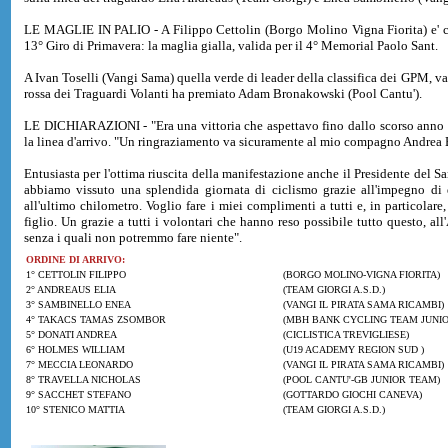
LE MAGLIE IN PALIO - A Filippo Cettolin (Borgo Molino Vigna Fiorita) e' cos
13° Giro di Primavera: la maglia gialla, valida per il 4° Memorial Paolo Sant.
A Ivan Toselli (Vangi Sama) quella verde di leader della classifica dei GPM, v
rossa dei Traguardi Volanti ha premiato Adam Bronakowski (Pool Cantu').
LE DICHIARAZIONI - "Era una vittoria che aspettavo fino dallo scorso anno q
la linea d'arrivo. "Un ringraziamento va sicuramente al mio compagno Andrea B
Entusiasta per l'ottima riuscita della manifestazione anche il Presidente d
abbiamo vissuto una splendida giornata di ciclismo grazie all'impegno di q
all'ultimo chilometro. Voglio fare i miei complimenti a tutti e, in particola
figlio. Un grazie a tutti i volontari che hanno reso possibile tutto questo,
senza i quali non potremmo fare niente".
ORDINE DI ARRIVO:
1° CETTOLIN FILIPPO
(BORGO MOLINO-VIGNA FIORITA)
2° ANDREAUS ELIA
(TEAM GIORGI A.S.D.)
3° SAMBINELLO ENEA
(VANGI IL PIRATA SAMA RICAMBI)
4° TAKACS TAMAS ZSOMBOR
(MBH BANK CYCLING TEAM JUNIO
5° DONATI ANDREA
(CICLISTICA TREVIGLIESE)
6° HOLMES WILLIAM
(U19 ACADEMY REGION SUD )
7° MECCIA LEONARDO
(VANGI IL PIRATA SAMA RICAMBI)
8° TRAVELLA NICHOLAS
(POOL CANTU'-GB JUNIOR TEAM)
9° SACCHET STEFANO
(GOTTARDO GIOCHI CANEVA)
10° STENICO MATTIA
(TEAM GIORGI A.S.D.)