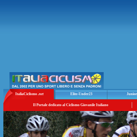
ItaliaCiclismo
.net
Elite-Under23
Junior
Il Portale dedicato al Ciclismo Giovanile Italiano