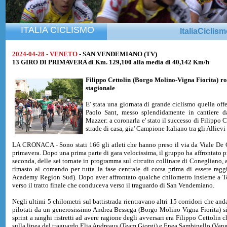
ITALIA CICLISMO
ItaliaCiclis
2024-04-28 - VENETO
- SAN VENDEMIANO (TV)
13 GIRO DI PRIMAVERA di Km. 129,100 alla media di 40,142 Km/h
Filippo Cettolin
(Borgo Molino-Vigna Fiorita) ro
stagionale
E' stata una giornata di grande ciclismo quella of
Paolo Sant, messo splendidamente in cantiere 
Mazzer: a coronarla e' stato il successo di Filippo 
strade di casa, gia' Campione Italiano tra gli Alli
LA CRONACA - Sono stati 166 gli atleti che hanno preso il via da Viale De 
primavera. Dopo una prima parte di gara velocissima, il gruppo ha affrontato p
seconda, delle sei tornate in programma sul circuito collinare di Conegliano, ad
rimasto al comando per tutta la fase centrale di corsa prima di essere ra
Academy Region Sud). Dopo aver affrontato qualche chilometro insieme a Tosel
verso il tratto finale che conduceva verso il traguardo di San Vendemiano.
Negli ultimi 5 chilometri sul battistrada rientravano altri 15 corridori che an
pilotati da un generosissimo Andrea Bessega (Borgo Molino Vigna Fiorita) si 
sprint a ranghi ristretti ad avere ragione degli avversari era Filippo Cettolin
sulla linea del traguardo Elia Andreaus (Team Giorgi) e Enea Sambinello (Vang