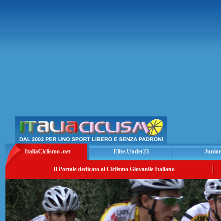
ItaliaCiclismo
.net
Elite-Under23
Junior
Il Portale dedicato al Ciclismo Giovanile Italiano