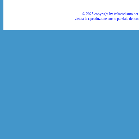
© 2025 copyright by italiaciclismo.net | T
vietata la riproduzione anche parziale dei co