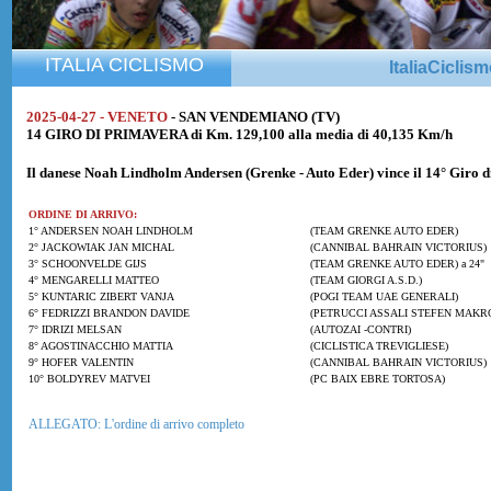
ITALIA CICLISMO
ItaliaCiclis
2025-04-27 - VENETO
- SAN VENDEMIANO (TV)
14 GIRO DI PRIMAVERA di Km. 129,100 alla media di 40,135 Km/h
Il danese
Noah Lindholm Andersen
(Grenke - Auto Eder) vince il 14° Giro 
ORDINE DI ARRIVO:
1° ANDERSEN NOAH LINDHOLM
(TEAM GRENKE AUTO EDER)
2° JACKOWIAK JAN MICHAL
(CANNIBAL BAHRAIN VICTORIUS)
3° SCHOONVELDE GIJS
(TEAM GRENKE AUTO EDER) a 24"
4° MENGARELLI MATTEO
(TEAM GIORGI A.S.D.)
5° KUNTARIC ZIBERT VANJA
(POGI TEAM UAE GENERALI)
6° FEDRIZZI BRANDON DAVIDE
(PETRUCCI ASSALI STEFEN MAKRO)
7° IDRIZI MELSAN
(AUTOZAI -CONTRI)
8° AGOSTINACCHIO MATTIA
(CICLISTICA TREVIGLIESE)
9° HOFER VALENTIN
(CANNIBAL BAHRAIN VICTORIUS)
10° BOLDYREV MATVEI
(PC BAIX EBRE TORTOSA)
ALLEGATO: L'ordine di arrivo completo