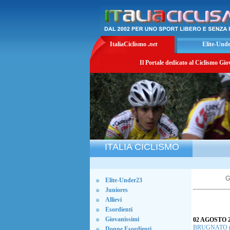
ItaliaCiclismo
.net
Elite-Und
Il Portale dedicato al Ciclismo Gio
ITALIA CICLISMO
Elite-Under23
Juniores
Allievi
Esordienti
Giovanissimi
02 AGOSTO 2
BRUGNATO (SP
Donne Esordienti