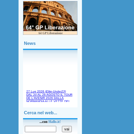
64 GP Liberazione
News
Cerca nel web...
...con
Hallo
.
it!