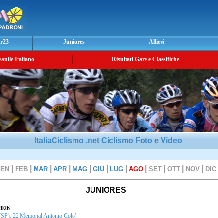
er23
Juniores
Allievi
vanile Italiano
Risultati Gare e Classifiche
ItaliaCiclismo .net Ciclismo Foto e Video
|
|
|
|
|
|
|
|
|
|
|
GEN
FEB
MAR
APR
MAG
GIU
LUG
AGO
SET
OTT
NOV
DIC
JUNIORES
026
): 22 Memorial Antonio Colo'