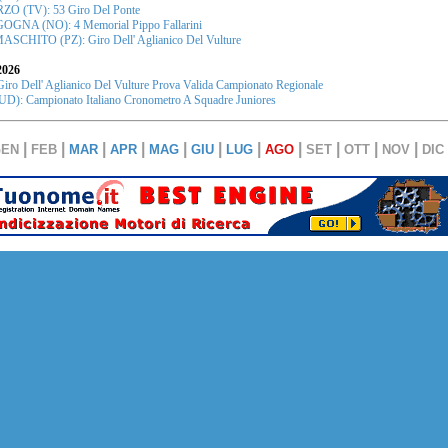
ZO (TV): 53 Giro Del Ponte
GNA (NO): 4 Memorial Pippo Fallarini
CHITO (PZ): Giro Dell' Aglianico Del Vulture
026
ro Dell' Aglianico Del Vulture Prova Valida Campionato Regionale
: Campionato Italiano Cronometro A Squadre Juniores
|
|
|
|
|
|
|
|
|
|
|
GEN
FEB
MAR
APR
MAG
GIU
LUG
AGO
SET
OTT
NOV
DIC