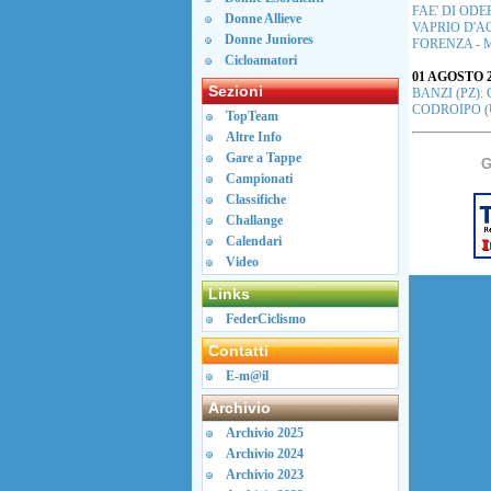
FAE' DI ODER
Donne Allieve
VAPRIO D'AGO
Donne Juniores
FORENZA - MAS
Cicloamatori
01 AGOSTO 2
Sezioni
BANZI (PZ): Gi
CODROIPO (UD)
TopTeam
Altre Info
Gare a Tappe
Campionati
Classifiche
Challange
Calendari
Video
Links
FederCiclismo
Contatti
E-m@il
Archivio
Archivio 2025
Archivio 2024
Archivio 2023