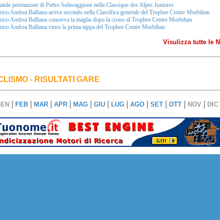
nde prestazione di Pietro Solavaggione nella Classique des Alpes Juniores
ico Andrea Balliana arriva secondo nella Classifica generale del Trophee Centre Morbihan
ico Andrea Balliana conserva la maglia dopo la crono al Trophee Centre Morbihan
ico Andrea Balliana vince la prima tappa del Trophee Centre Morbihan
Visulizza tutte le
CLISMO - RISULTATI GARE
|
|
|
|
|
|
|
|
|
|
|
GEN
FEB
MAR
APR
MAG
GIU
LUG
AGO
SET
OTT
NOV
DIC