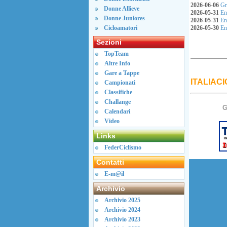
2026-06-06
Gra
Donne Allieve
2026-05-31
Enr
Donne Juniores
2026-05-31
Enr
Cicloamatori
2026-05-30
Enr
Sezioni
TopTeam
Altre Info
Gare a Tappe
ITALIACI
Campionati
Classifiche
Challange
Calendari
Video
Links
FederCiclismo
Contatti
E-m@il
Archivio
Archivio 2025
Archivio 2024
Archivio 2023