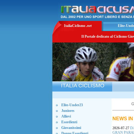
ItaliaCiclismo
.net
Elite-Und
Il Portale dedicato al Ciclismo Gio
ITALIA CICLISMO
Elite-Under23
Juniores
Allievi
NEWS IN
Esordienti
Giovanissimi
2026-07-27
DA
GRAN PARAD
Donne Esordienti