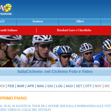
er23
Juniores
Allievi
vanile Italiano
Risultati Gare e Classifiche
ItaliaCiclismo .net Ciclismo Foto e Video
|
|
|
|
|
|
|
|
|
|
|
GEN
FEB
MAR
APR
MAG
GIU
LUG
AGO
SET
OTT
NOV
DIC
 PRIMO PIANO
L 20 AL 26 AGOSTO IL TOUR DE L'AVENIR 2026 DALLA NORMANDIA ALLE VET
ISO VERSO IL COLLE DEL NIVOLET