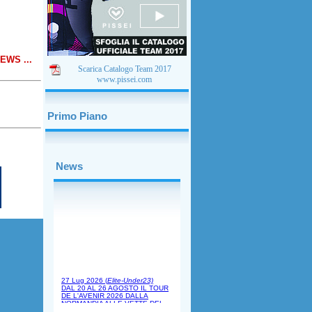
 NEWS ...
Scarica Catalogo Team 2017
www.pissei.com
Primo Piano
News