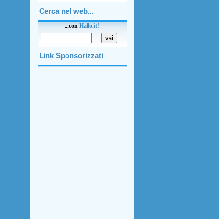
Cerca nel web...
...con
Hallo
.
it!
Link Sponsorizzati