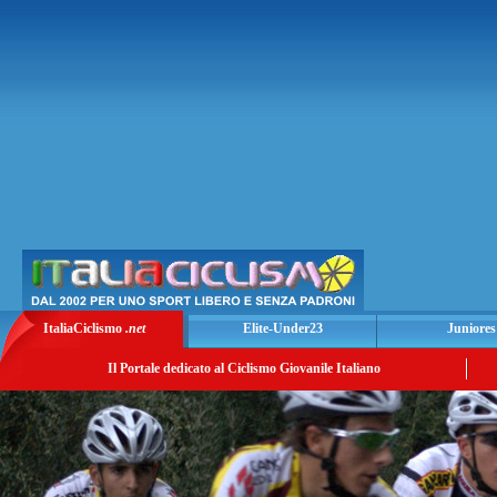
ItaliaCiclismo
.net
Elite-Under23
Juniores
Il Portale dedicato al Ciclismo Giovanile Italiano