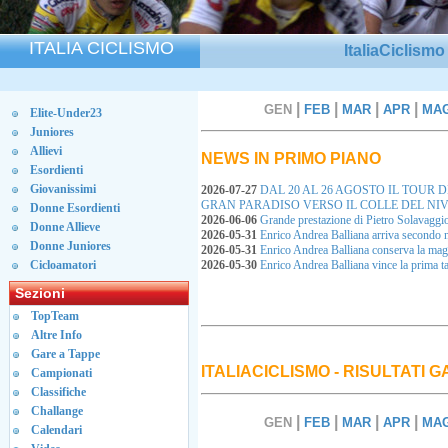
ITALIA CICLISMO
ItaliaCiclism
|
|
|
|
GEN
FEB
MAR
APR
MA
Elite-Under23
Juniores
Allievi
NEWS IN PRIMO PIANO
Esordienti
Giovanissimi
2026-07-27
DAL 20 AL 26 AGOSTO IL TOUR 
GRAN PARADISO VERSO IL COLLE DEL NI
Donne Esordienti
2026-06-06
Grande prestazione di Pietro Solavaggi
Donne Allieve
2026-05-31
Enrico Andrea Balliana arriva secondo 
Donne Juniores
2026-05-31
Enrico Andrea Balliana conserva la ma
Cicloamatori
2026-05-30
Enrico Andrea Balliana vince la prima
Sezioni
TopTeam
Altre Info
Gare a Tappe
ITALIACICLISMO - RISULTATI 
Campionati
Classifiche
Challange
|
|
|
|
GEN
FEB
MAR
APR
MA
Calendari