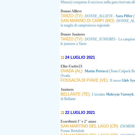
Minore) conquista il successo nella gara riservata a
Donne Allieve
TARZO (TV):
DONNE_ALLIEVE
-
Sara Piffer
(
SAN MARINO DI CARPI (MO):
DONNE_AL
la maglia di campionessa regionale
Donne Juniores
TARZO (TV):
DONNE_JUNIORES
- La campione
le juniores a Tarzo
24 LUGLIO 2021
Elite-Under23
OVADA (AL):
Mattia Petrucci
(Team Colpack Bal
Ovada
FOSSALTA DI PIAVE (VE):
Il russo
Gleb Syr
Juniores
BELLANTE (TE):
L'ucraino
Maksym Varenyk
di Bellante
22 LUGLIO 2021
Esordienti 1° e 2° anno
SAN MARTINO DEL LAGO (CR):
ESORDIE
Fermo Bertolotti