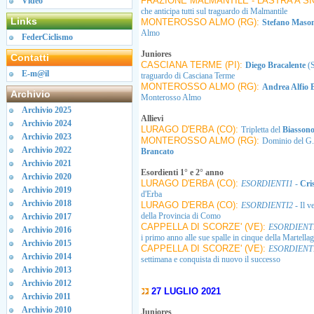
FRAZIONE MALMANTILE - LASTRA A SIG
Video
che anticipa tutti sul traguardo di Malmantile
Links
MONTEROSSO ALMO (RG):
Stefano Maso
Almo
FederCiclismo
Juniores
Contatti
CASCIANA TERME (PI):
Diego Bracalente
(
E-m@il
traguardo di Casciana Terme
MONTEROSSO ALMO (RG):
Andrea Alfio
Archivio
Monterosso Almo
Archivio 2025
Allievi
Archivio 2024
LURAGO D'ERBA (CO):
Tripletta del
Biasson
Archivio 2023
MONTEROSSO ALMO (RG):
Dominio del G.
Archivio 2022
Brancato
Archivio 2021
Esordienti 1° e 2° anno
Archivio 2020
LURAGO D'ERBA (CO):
ESORDIENTI1
-
Cri
Archivio 2019
d'Erba
Archivio 2018
LURAGO D'ERBA (CO):
ESORDIENTI2
- Il v
della Provincia di Como
Archivio 2017
CAPPELLA DI SCORZE' (VE):
ESORDIENT
Archivio 2016
i primo anno alle sue spalle in cinque della Martel
Archivio 2015
CAPPELLA DI SCORZE' (VE):
ESORDIENT
Archivio 2014
settimana e conquista di nuovo il successo
Archivio 2013
Archivio 2012
27 LUGLIO 2021
Archivio 2011
Archivio 2010
Juniores