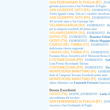
SAN FERDINANDO DI PUGLIA (BT):
ESO
giornata azzurro/rosa a San Ferdinando di Puglia
SAN GIUSEPPE JATO (PA):
ESORDIENTI1
Trofeo Ignazio Liotta. Solo tre i corridori classificati
SAN GIUSEPPE JATO (PA):
ESORDIENTI2
del secondo anno a San Giuseppe Jato
VILLAMASSARGIA (SU):
ESORDIENTI1
-
E
per la categoria esordienti del primo anno
VILLAMASSARGIA (SU):
ESORDIENTI2
-
F
GIOVO (TN):
ESORDIENTI1
-
Brandon Fedriz
GIOVO (TN):
ESORDIENTI2
-
Alessio Magagn
CAVASO DEL TOMBA (TV):
ESORDIENTI1
dodicesima vittoria stagionale
CAVASO DEL TOMBA (TV):
ESORDIENTI2
Forniture Moro-Trecieffe) nel 6° Memorial Bruno
COSTAMEZZANA (PR):
ESORDIENTI1
-
Ste
Gran Premio Ricordando Tarcisio
COSTAMEZZANA (PR):
ESORDIENTI2
-
Th
MONTEVERDI MARITTIMO (PI):
ESORDIE
titolo di Campione Toscano Esordienti primo anno
MONTEVERDI MARITTIMO (PI):
ESORDIE
ultimi chilometri con
Emanuele Ferruzzi
(Sancascia
Donne Esordienti
GIOVO (TN):
DONNE_ESORDIENTI
-
Linda S
una settimana dal tricolore
SAN FERDINANDO DI PUGLIA (BT):
DON
successo a San Ferdinando di Puglia