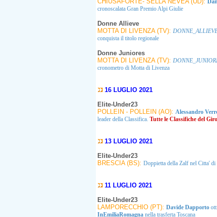
CHIUSAFORTE- SELLA NEVEA (UD):
Dam
cronoscalata Gran Premio Alpi Giulie
Donne Allieve
MOTTA DI LIVENZA (TV):
DONNE_ALLIEV
conquista il titolo regionale
Donne Juniores
MOTTA DI LIVENZA (TV):
DONNE_JUNIOR
cronometro di Motta di Livenza
16 LUGLIO 2021
Elite-Under23
POLLEIN - POLLEIN (AO):
Alessandro Ver
leader della Classifica.
Tutte le Classifiche del Gir
13 LUGLIO 2021
Elite-Under23
BRESCIA (BS):
Doppietta della Zalf nel Citta' d
11 LUGLIO 2021
Elite-Under23
LAMPORECCHIO (PT):
Davide Dapporto
ot
InEmiliaRomagna
nella trasferta Toscana