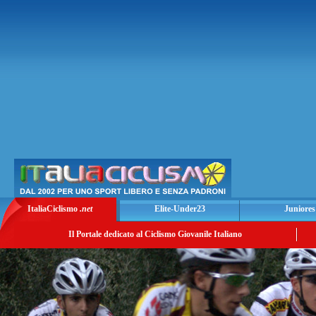
ItaliaCiclismo
.net
Elite-Under23
Juniores
Il Portale dedicato al Ciclismo Giovanile Italiano