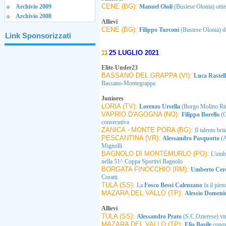
CENE (BG):
Archivio 2009
Manuel Oioli
(Bustese Olonia) ottie
Archivio 2008
Allievi
CENE (BG):
Filippo Turconi
(Bustese Olonia) d
Link Sponsorizzati
25 LUGLIO 2021
Elite-Under23
BASSANO DEL GRAPPA (VI):
Luca Rastel
Bassano-Montegrappa
Juniores
LORIA (TV):
Lorenzo Ursella
(Borgo Molino Rina
VAPRIO D'AGOGNA (NO):
Filippo Borello
(G
consecutiva
ZANICA - MONTE PORA (BG):
Il talento br
PESCANTINA (VR):
Alessandro Pasquotto
(A
Mignolli
BAGNOLO DI MONTEMURLO (PO):
L'um
nella 51^ Coppa Sportivi Bagnolo
BORGATA FINOCCHIO (RM):
Umberto Cer
Coratti
TULA (SS):
La
Fosco Bessi Calenzano
fa il pie
MAZARA DEL VALLO (TP):
Alessio Domeni
Allievi
TULA (SS):
Alessandro Prato
(S.C.Ozierese) vi
MAZARA DEL VALLO (TP):
Elia Basile
conqu