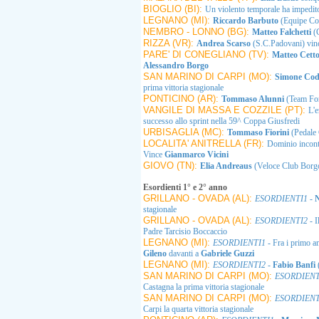
BIOGLIO (BI):
Un violento temporale ha impedito
LEGNANO (MI):
Riccardo Barbuto
(Equipe Cor
NEMBRO - LONNO (BG):
Matteo Falchetti
(
RIZZA (VR):
Andrea Scarso
(S.C.Padovani) vinc
PARE' DI CONEGLIANO (TV):
Matteo Cett
Alessandro Borgo
SAN MARINO DI CARPI (MO):
Simone Cod
prima vittoria stagionale
PONTICINO (AR):
Tommaso Alunni
(Team For
VANGILE DI MASSA E COZZILE (PT):
L'
successo allo sprint nella 59^ Coppa Giusfredi
URBISAGLIA (MC):
Tommaso Fiorini
(Pedale 
LOCALITA' ANITRELLA (FR):
Dominio incont
Vince
Gianmarco Vicini
GIOVO (TN):
Elia Andreaus
(Veloce Club Borgo)
Esordienti 1° e 2° anno
GRILLANO - OVADA (AL):
ESORDIENTI1
-
N
stagionale
GRILLANO - OVADA (AL):
ESORDIENTI2
- I
Padre Tarcisio Boccaccio
LEGNANO (MI):
ESORDIENTI1
- Fra i primo a
Gileno
davanti a
Gabriele Guzzi
LEGNANO (MI):
ESORDIENTI2
-
Fabio Banfi
SAN MARINO DI CARPI (MO):
ESORDIENT
Castagna la prima vittoria stagionale
SAN MARINO DI CARPI (MO):
ESORDIENT
Carpi la quarta vittoria stagionale