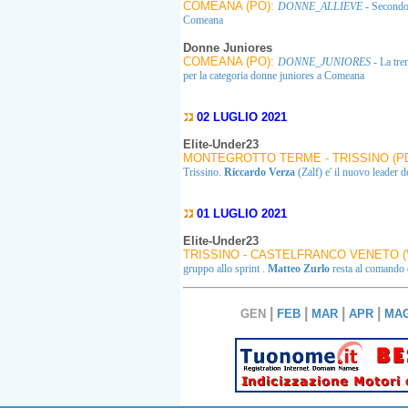
COMEANA (PO):
DONNE_ALLIEVE
- Secondo
Comeana
Donne Juniores
COMEANA (PO):
DONNE_JUNIORES
- La tre
per la categoria donne juniores a Comeana
02 LUGLIO 2021
Elite-Under23
MONTEGROTTO TERME - TRISSINO (P
Trissino.
Riccardo Verza
(Zalf) e' il nuovo leader d
01 LUGLIO 2021
Elite-Under23
TRISSINO - CASTELFRANCO VENETO (
gruppo allo sprint .
Matteo Zurlo
resta al comando d
|
|
|
|
GEN
FEB
MAR
APR
MA