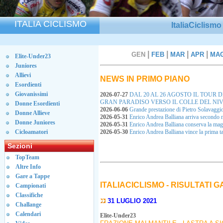
ITALIA CICLISMO
ItaliaCiclism
|
|
|
|
GEN
FEB
MAR
APR
MA
Elite-Under23
Juniores
Allievi
NEWS IN PRIMO PIANO
Esordienti
Giovanissimi
2026-07-27
DAL 20 AL 26 AGOSTO IL TOUR 
GRAN PARADISO VERSO IL COLLE DEL NI
Donne Esordienti
2026-06-06
Grande prestazione di Pietro Solavaggi
Donne Allieve
2026-05-31
Enrico Andrea Balliana arriva secondo 
Donne Juniores
2026-05-31
Enrico Andrea Balliana conserva la ma
Cicloamatori
2026-05-30
Enrico Andrea Balliana vince la prima
Sezioni
TopTeam
Altre Info
Gare a Tappe
ITALIACICLISMO - RISULTATI 
Campionati
Classifiche
31 LUGLIO 2021
Challange
Calendari
Elite-Under23