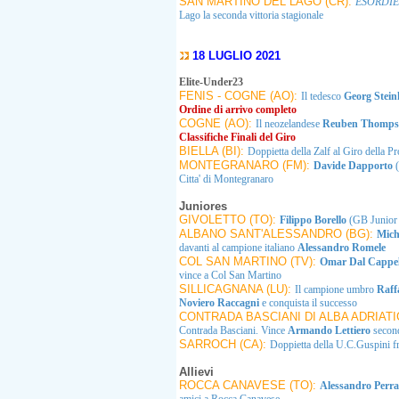
SAN MARTINO DEL LAGO (CR):
ESORDIE
Lago la seconda vittoria stagionale
18 LUGLIO 2021
Elite-Under23
FENIS - COGNE (AO):
Il tedesco
Georg Stei
Ordine di arrivo completo
COGNE (AO):
Il neozelandese
Reuben Thomp
Classifiche Finali del Giro
BIELLA (BI):
Doppietta della Zalf al Giro della Pr
MONTEGRANARO (FM):
Davide Dapporto
Citta' di Montegranaro
Juniores
GIVOLETTO (TO):
Filippo Borello
(GB Junior 
ALBANO SANT'ALESSANDRO (BG):
Mich
davanti al campione italiano
Alessandro Romele
COL SAN MARTINO (TV):
Omar Dal Cappe
vince a Col San Martino
SILLICAGNANA (LU):
Il campione umbro
Raff
Noviero Raccagni
e conquista il successo
CONTRADA BASCIANI DI ALBA ADRIATI
Contrada Basciani. Vince
Armando Lettiero
seco
SARROCH (CA):
Doppietta della U.C.Guspini fr
Allievi
ROCCA CANAVESE (TO):
Alessandro Perr