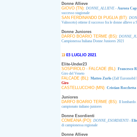
Donne Allieve
GIOVO (TN):
DONNE_ALLIEVE
-
Aurora Capp
successo stagionale
SAN FERDINANDO DI PUGLIA (BT):
DON
Valnoceto) ottiene il successo fra le donne allieve a
Donne Juniores
DARFO BOARIO TERME (BS):
DONNE_JU
Campionessa Italiana Donne Juniores 2021
03 LUGLIO 2021
Elite-Under23
SOSPIROLO - FALCADE (BL):
Francesco
Giro del Veneto
FALCADE (BL):
Matteo Zurlo
(Zalf Euromobil 
Giro
CASTELLUCCHIO (MN):
Cristian Rocchetta
Juniores
DARFO BOARIO TERME (BS):
Il lombardo
campionato italiano juniores
Donne Esordienti
COMEANA (PO):
DONNE_ESORDIENTI
-
Eli
di campionessa regionale
Donne Allieve