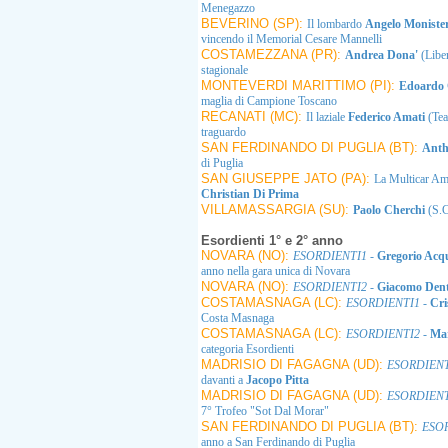
Menegazzo
BEVERINO (SP):
Il lombardo
Angelo Moniste
vincendo il Memorial Cesare Mannelli
COSTAMEZZANA (PR):
Andrea Dona'
(Libe
stagionale
MONTEVERDI MARITTIMO (PI):
Edoardo 
maglia di Campione Toscano
RECANATI (MC):
Il laziale
Federico Amati
(Tea
traguardo
SAN FERDINANDO DI PUGLIA (BT):
Anth
di Puglia
SAN GIUSEPPE JATO (PA):
La Multicar Ama
Christian Di Prima
VILLAMASSARGIA (SU):
Paolo Cherchi
(S.C
Esordienti 1° e 2° anno
NOVARA (NO):
ESORDIENTI1
-
Gregorio Acq
anno nella gara unica di Novara
NOVARA (NO):
ESORDIENTI2
-
Giacomo Dent
COSTAMASNAGA (LC):
ESORDIENTI1
-
Cri
Costa Masnaga
COSTAMASNAGA (LC):
ESORDIENTI2
-
Ma
categoria Esordienti
MADRISIO DI FAGAGNA (UD):
ESORDIENT
davanti a
Jacopo Pitta
MADRISIO DI FAGAGNA (UD):
ESORDIENT
7° Trofeo "Sot Dal Morar"
SAN FERDINANDO DI PUGLIA (BT):
ESO
anno a San Ferdinando di Puglia