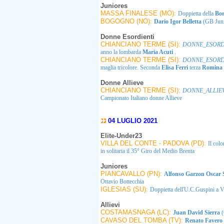
Juniores
MASSA FINALESE (MO):
Doppietta della
Bo
BOGOGNO (NO):
Dario Igor Belletta
(GB Junio
Donne Esordienti
CHIANCIANO TERME (SI):
DONNE_ESORD
anno la lombarda
Maria Acuti
.
CHIANCIANO TERME (SI):
DONNE_ESORD
maglia tricolore. Seconda
Elisa Ferri
terza
Romina 
Donne Allieve
CHIANCIANO TERME (SI):
DONNE_ALLIE
Campionato Italiano donne Allieve
04 LUGLIO 2021
Elite-Under23
VILLA DEL CONTE - PADOVA (PD):
Il col
in solitaria il 35° Giro del Medio Brenta
Juniores
PIANCAVALLO (PN):
Alfonso Garzon Oscar 
Ottavio Bottecchia
IGLESIAS (SU):
Doppietta dell'U.C.Guspini a V
Allievi
COSTAMASNAGA (LC):
Juan David Sierra
(
CAVASO DEL TOMBA (TV):
Renato Favero