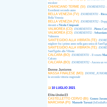
tricolore
CHIANCIANO TERME (SI):
ESORDIENTI2
-
Esordienti secondo anno
BELLA VENEZIA (TV):
ESORDIENTI1
-
Ricc
Bella Venezia
BELLA VENEZIA (TV):
ESORDIENTI2
- Doppi
davanti a
Nicola Cimpoaie
VALMOREA (CO):
ESORDIENTI1
-
Pietro Ce
VALMOREA (CO):
ESORDIENTI2
-
Sebastiano
Valmorea
SANT'EGIDIO ALLA VIBRATA (TE):
ESORD
migliore fra i primo anno nella gara unica di Sant'Egi
SANT'EGIDIO ALLA VIBRATA (TE):
ESORD
Sant'Egidio alla Vibrata
CALCARA (BO):
ESORDIENTI1
- Il veneto
Mar
Calcara
CALCARA (BO):
ESORDIENTI2
- Ancora un ve
Donne Juniores
MASSA FINALESE (MO):
DONNE_JUNIOR
la seconda vittoria stagionale
10 LUGLIO 2021
Elite-Under23
CASTELLETTO CERVO (BI):
Gomez Jaram
MARCIANA (PI):
Manuele Tarozzi
(InEmiliaRom