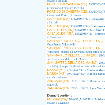
successo del 2021
PORTICO DI CASERTA (CE):
ESORDIENTI
nel memorial Francesco Piccirillo
PORTICO DI CASERTA (CE):
ESORDIENTI
traguardo di Portico di Caserta
SARROCH (CA):
ESORDIENTI1
-
Enrico And
a Sarroch
SARROCH (CA):
ESORDIENTI2
-
Francesco 
CASALOLDO (MN):
ESORDIENTI1
-
Daniel 
CASALOLDO (MN):
ESORDIENTI2
-
Federico
di Casaloldo
SANT'AMBROGIO DI VALPOLICELLA (V
Gran Premio Valpolicella
SANT'AMBROGIO DI VALPOLICELLA (V
Valdarnese) anticipa gli avversari sul traguardo di 
SAN MATTEO DELLA DECIMA (BO):
ESO
successo a San Matteo della Decima
SAN MATTEO DELLA DECIMA (BO):
ESO
Trecieffe) vince per l'undicesima volta nella stagione
MASSA (MS):
ESORDIENTI1
-
Massimo Mezz
MASSA (MS):
ESORDIENTI2
-
Manuele Gerol
vittoria stagionale
ZAMBANA (TN):
ESORDIENTI1
- Il veneto
Leo
stagionale
ZAMBANA (TN):
ESORDIENTI2
-
Luca Vacch
Donne Esordienti
NOGARA (VR):
DONNE_ESORDIENTI
-
Mart
successo stagionale