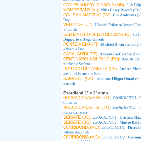
amici a Rocca Canavese
CASTELNUOVO DI ASOLA (MN):
E' di
Fili
MONTEVIALE (VI):
Miles Corey Porcelli
(Cicl
COL SAN MARTINO (TV):
Elia Andreaus
(V
Day
VENZONE (UD):
Il laziale
Federico Amati
(Tea
Valcanale
SAN MATTEO DELLA DECIMA (BO):
La Co
Dapporto
e
Diego Olivetti
PONTE A EMA (FI):
Michael Di Girolamo
(U.
a Ponte a Ema
CASALGUIDI (PT):
Alessandro Cecchin
(Post
CENTINAROLA DI FANO (PU):
Daniele Ch
Michele e Stefano
PORTICO DI CASERTA (CE):
Andrea Meare
memorial Francesco Piccirillo
SARROCH (CA):
L'emiliano
Filippo Omati
(Pon
Sarroch
Esordienti 1° e 2° anno
ROCCA CANAVESE (TO):
ESORDIENTI1
-
Canavese
ROCCA CANAVESE (TO):
ESORDIENTI2
-
Rocca Canavese
SERIATE (BG):
ESORDIENTI1
-
Cristian Maz
SERIATE (BG):
ESORDIENTI2
-
Matteo Baldi
CORRIDONIA (MC):
ESORDIENTI1
-
Pietro Ba
vittoria stagionale
CORRIDONIA (MC):
ESORDIENTI2
-
Giacomo