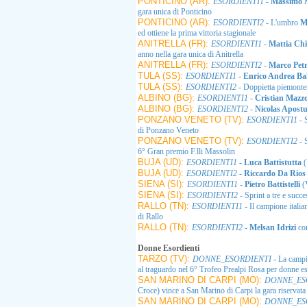
PONTICINO (AR):
ESORDIENTI1
-
Massimo 
gara unica di Ponticino
PONTICINO (AR):
ESORDIENTI2
- L'umbro
M
ed ottiene la prima vittoria stagionale
ANITRELLA (FR):
ESORDIENTI1
-
Mattia Chi
anno nella gara unica di Anitrella
ANITRELLA (FR):
ESORDIENTI2
-
Marco Petr
TULA (SS):
ESORDIENTI1
-
Enrico Andrea Ba
TULA (SS):
ESORDIENTI2
- Doppietta piemonte
ALBINO (BG):
ESORDIENTI1
-
Cristian Mazz
ALBINO (BG):
ESORDIENTI2
-
Nicolas Apost
PONZANO VENETO (TV):
ESORDIENTI1
- 
di Ponzano Veneto
PONZANO VENETO (TV):
ESORDIENTI2
- S
6° Gran premio F.lli Massolin
BUJA (UD):
ESORDIENTI1
-
Luca Battistutta
(
BUJA (UD):
ESORDIENTI2
-
Riccardo Da Rio
SIENA (SI):
ESORDIENTI1
-
Pietro Battistelli
(
SIENA (SI):
ESORDIENTI2
- Sprint a tre e succ
RALLO (TN):
ESORDIENTI1
- Il campione itali
di Rallo
RALLO (TN):
ESORDIENTI2
-
Melsan Idrizi
co
Donne Esordienti
TARZO (TV):
DONNE_ESORDIENTI
- La campi
al traguardo nel 6° Trofeo Prealpi Rosa per donne es
SAN MARINO DI CARPI (MO):
DONNE_ES
Croce) vince a San Marino di Carpi la gara riservata
SAN MARINO DI CARPI (MO):
DONNE_ES