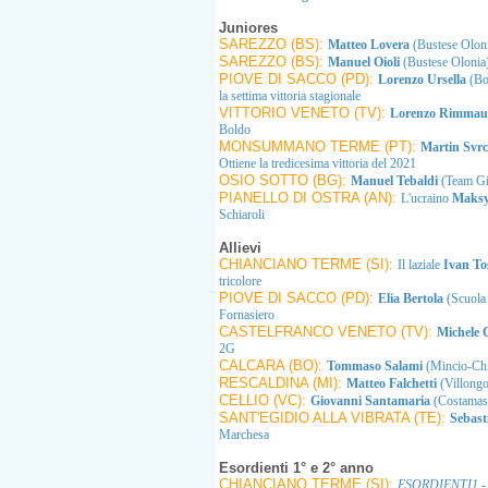
Juniores
SAREZZO (BS):
Matteo Lovera
(Bustese Olon
SAREZZO (BS):
Manuel Oioli
(Bustese Olonia
PIOVE DI SACCO (PD):
Lorenzo Ursella
(Bo
la settima vittoria stagionale
VITTORIO VENETO (TV):
Lorenzo Rimma
Boldo
MONSUMMANO TERME (PT):
Martin Svr
Ottiene la tredicesima vittoria del 2021
OSIO SOTTO (BG):
Manuel Tebaldi
(Team Gi
PIANELLO DI OSTRA (AN):
L'ucraino
Maks
Schiaroli
Allievi
CHIANCIANO TERME (SI):
Il laziale
Ivan To
tricolore
PIOVE DI SACCO (PD):
Elia Bertola
(Scuola 
Fornasiero
CASTELFRANCO VENETO (TV):
Michele 
2G
CALCARA (BO):
Tommaso Salami
(Mincio-Chie
RESCALDINA (MI):
Matteo Falchetti
(Villongo
CELLIO (VC):
Giovanni Santamaria
(Costamasn
SANT'EGIDIO ALLA VIBRATA (TE):
Sebast
Marchesa
Esordienti 1° e 2° anno
CHIANCIANO TERME (SI):
ESORDIENTI1
-