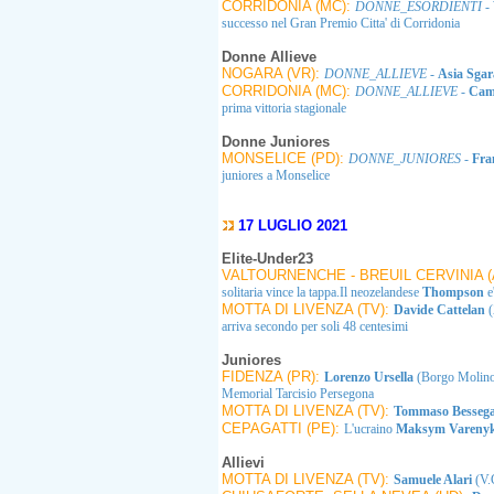
CORRIDONIA (MC):
DONNE_ESORDIENTI
-
successo nel Gran Premio Citta' di Corridonia
Donne Allieve
NOGARA (VR):
DONNE_ALLIEVE
-
Asia Sga
CORRIDONIA (MC):
DONNE_ALLIEVE
-
Cami
prima vittoria stagionale
Donne Juniores
MONSELICE (PD):
DONNE_JUNIORES
-
Fra
juniores a Monselice
17 LUGLIO 2021
Elite-Under23
VALTOURNENCHE - BREUIL CERVINIA (
solitaria vince la tappa.Il neozelandese
Thompson
e
MOTTA DI LIVENZA (TV):
Davide Cattelan
(
arriva secondo per soli 48 centesimi
Juniores
FIDENZA (PR):
Lorenzo Ursella
(Borgo Molino 
Memorial Tarcisio Persegona
MOTTA DI LIVENZA (TV):
Tommaso Besseg
CEPAGATTI (PE):
L'ucraino
Maksym Vareny
Allievi
MOTTA DI LIVENZA (TV):
Samuele Alari
(V.