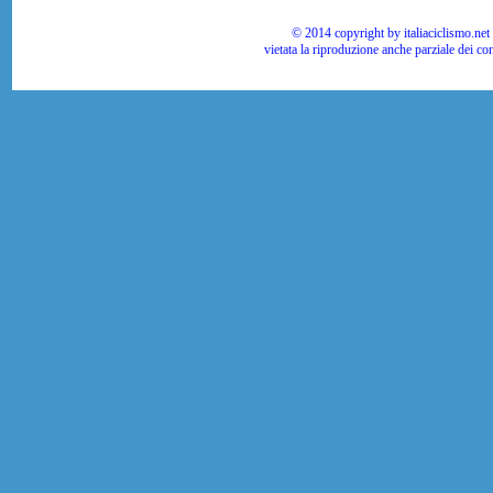
© 2014 copyright by italiaciclismo.net | T
vietata la riproduzione anche parziale dei co