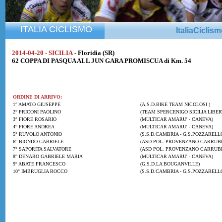
ITALIA CICLISMO
ItaliaCiclis
2014-04-20 - SICILIA
- Floridia (SR)
62 COPPA DI PASQUA ALL JUN GARA PROMISCUA di Km. 54
ORDINE DI ARRIVO:
1° AMATO GIUSEPPE
(A.S.D.BIKE TEAM NICOLOSI )
2° PRICONI PAOLINO
(TEAM SPERCENIGO SICILIA LIBER
3° FIORE ROSARIO
(MULTICAR AMARU' - CANEVA)
4° FIORE ANDREA
(MULTICAR AMARU' - CANEVA)
5° RUVOLO ANTONIO
(S.S.D.CAMBRIA - G.S.POZZAREL
6° BIONDO GABRIELE
(ASD POL. PROVENZANO CARRUB
7° SAPORITA SALVATORE
(ASD POL. PROVENZANO CARRUB
8° DENARO GABRIELE MARIA
(MULTICAR AMARU' - CANEVA)
9° ABATE FRANCESCO
(G.S.D.LA BOUGANVILLE)
10° IMBRUGLIA ROCCO
(S.S.D.CAMBRIA - G.S.POZZAREL