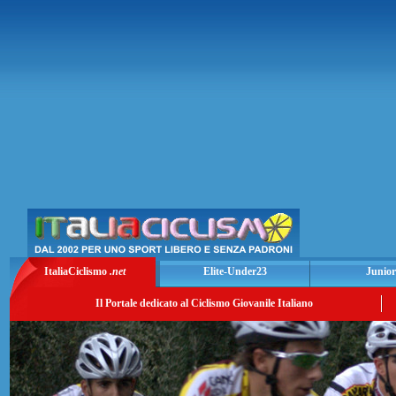
ItaliaCiclismo
.net
Elite-Under23
Junior
Il Portale dedicato al Ciclismo Giovanile Italiano