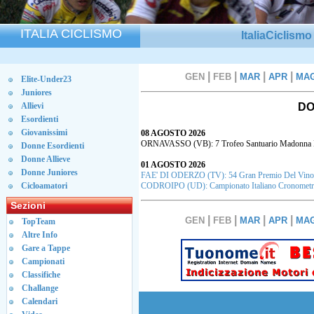
ITALIA CICLISMO
ItaliaCiclism
|
|
|
|
GEN
FEB
MAR
APR
MA
Elite-Under23
Juniores
Allievi
DO
Esordienti
Giovanissimi
08 AGOSTO 2026
ORNAVASSO (VB): 7 Trofeo Santuario Madonna 
Donne Esordienti
Donne Allieve
01 AGOSTO 2026
Donne Juniores
FAE' DI ODERZO (TV): 54 Gran Premio Del Vino
Cicloamatori
CODROIPO (UD): Campionato Italiano Cronometro
Sezioni
|
|
|
|
GEN
FEB
MAR
APR
MA
TopTeam
Altre Info
Gare a Tappe
Campionati
Classifiche
Challange
Calendari