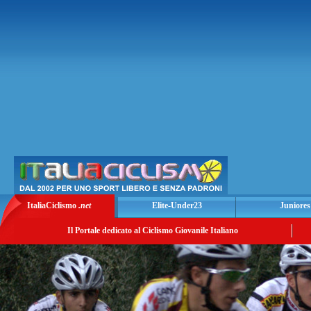
ItaliaCiclismo
.net
Elite-Under23
Juniores
Il Portale dedicato al Ciclismo Giovanile Italiano