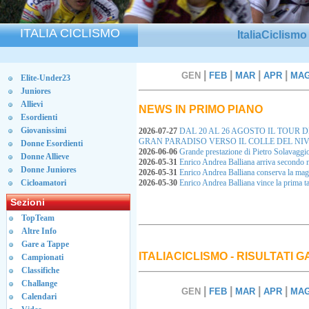
ITALIA CICLISMO
ItaliaCiclism
|
|
|
|
GEN
FEB
MAR
APR
MA
Elite-Under23
Juniores
Allievi
NEWS IN PRIMO PIANO
Esordienti
Giovanissimi
2026-07-27
DAL 20 AL 26 AGOSTO IL TOUR 
GRAN PARADISO VERSO IL COLLE DEL NI
Donne Esordienti
2026-06-06
Grande prestazione di Pietro Solavaggi
Donne Allieve
2026-05-31
Enrico Andrea Balliana arriva secondo 
Donne Juniores
2026-05-31
Enrico Andrea Balliana conserva la ma
Cicloamatori
2026-05-30
Enrico Andrea Balliana vince la prima
Sezioni
TopTeam
Altre Info
Gare a Tappe
ITALIACICLISMO - RISULTATI 
Campionati
Classifiche
Challange
|
|
|
|
GEN
FEB
MAR
APR
MA
Calendari