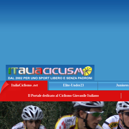
ItaliaCiclismo
.net
Elite-Under23
Juniores
Il Portale dedicato al Ciclismo Giovanile Italiano