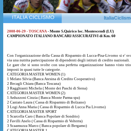
ITALIA CICLISMO
ItaliaCiclis
2008-06-29 - TOSCANA
- Monte S.Quirico loc. Montescendi (LU)
CAMPIONATO ITALIANO BANCARI/ASSICURATIVI di Km. 60
Con l'organizzazione della Cassa di Risparmio di Lucca-Pisa-Livorno si e' sv
via una nutrita partecipazione di dipendenti degli istituti di credito nazionali.
Le gare che si sono svolte con una perfetta organizzazione hanno visto trion
imposti in quasi tutte le categorie.
CATEGORIA MASTER WOMEN (1)
1 Melato Silvia (Banca Atesina di Credito Cooperativo)
2 Becagli Chiara (Banca Toscana)
3 Ragghianti Michela ( Monte dei Paschi di Siena)
CATEGORIA MASTER WOMEN (2)
1 Arduzzoni Cinzia ( Banca Monte Parma spa)
2 Caniato Laura ( Cassa di Risparmio di Bolzano)
3 Logi Anna Maria ( Cassa di Risparmio di Lucca Pia Livorno)
CATEGORIA MASTER SPORT
1 Scarcella Caro ( Banca Popolare di Sondrio)
2 Favilli Anelo ( Cassa di Risparmio di Volterra)
3 Scaamuzza Marco ( Banca popolare di Bergamo)
CATEGORIA MASTER 1