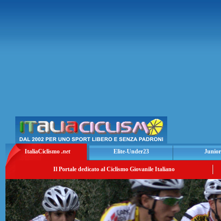
ItaliaCiclismo
.net
Elite-Under23
Junior
Il Portale dedicato al Ciclismo Giovanile Italiano