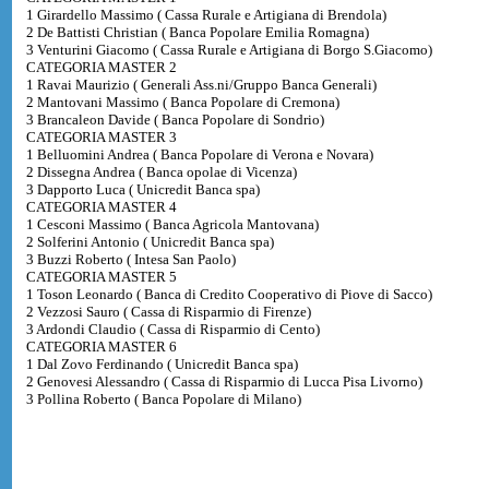
1 Girardello Massimo ( Cassa Rurale e Artigiana di Brendola)
2 De Battisti Christian ( Banca Popolare Emilia Romagna)
3 Venturini Giacomo ( Cassa Rurale e Artigiana di Borgo S.Giacomo)
CATEGORIA MASTER 2
1 Ravai Maurizio ( Generali Ass.ni/Gruppo Banca Generali)
2 Mantovani Massimo ( Banca Popolare di Cremona)
3 Brancaleon Davide ( Banca Popolare di Sondrio)
CATEGORIA MASTER 3
1 Belluomini Andrea ( Banca Popolare di Verona e Novara)
2 Dissegna Andrea ( Banca opolae di Vicenza)
3 Dapporto Luca ( Unicredit Banca spa)
CATEGORIA MASTER 4
1 Cesconi Massimo ( Banca Agricola Mantovana)
2 Solferini Antonio ( Unicredit Banca spa)
3 Buzzi Roberto ( Intesa San Paolo)
CATEGORIA MASTER 5
1 Toson Leonardo ( Banca di Credito Cooperativo di Piove di Sacco)
2 Vezzosi Sauro ( Cassa di Risparmio di Firenze)
3 Ardondi Claudio ( Cassa di Risparmio di Cento)
CATEGORIA MASTER 6
1 Dal Zovo Ferdinando ( Unicredit Banca spa)
2 Genovesi Alessandro ( Cassa di Risparmio di Lucca Pisa Livorno)
3 Pollina Roberto ( Banca Popolare di Milano)