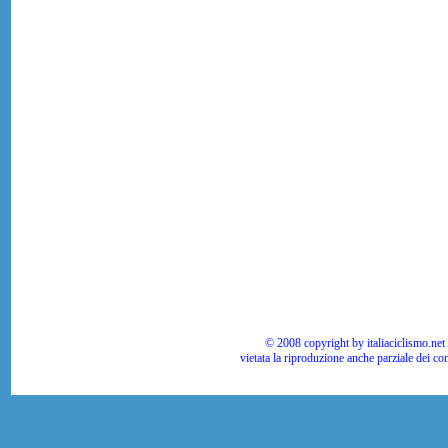
© 2008 copyright by italiaciclismo.net | T
vietata la riproduzione anche parziale dei co