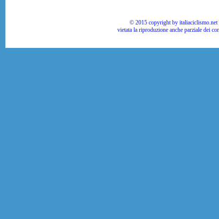
© 2015 copyright by italiaciclismo.net | T
vietata la riproduzione anche parziale dei co