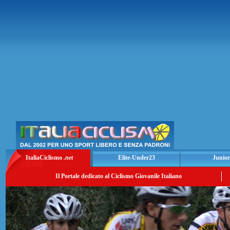
ItaliaCiclismo
.net
Elite-Under23
Junior
Il Portale dedicato al Ciclismo Giovanile Italiano