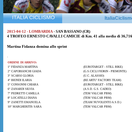
ITALIA CICLISMO
ItaliaCiclis
2015-04-12 - LOMBARDIA
- SAN BASSANO (CR)
4 TROFEO ERNESTO CAVALLI CAMICIE di Km. 41 alla media di 36,71
Martina Fidanza
domina allo sprint
.
ORDINE DI ARRIVO:
1° FIDANZA MARTINA
(EUROTARGET - STILL BIKE)
2° CAPOBIANCHI GIADA
(G.S.CICLI FIORIN - PIEMONTE)
3° SCARSI GLORIA
(U.C. ALASSIO)
4° BIONDI ILARIA
(RE ARTU' FACTORY TEAM)
5° CONSONNI CHIARA
(EUROTARGET - STILL BIKE)
6° ZANARDI SILVIA
(A.S.D. G.S. CADEO)
7° PEDRETTI CAMILLA
(TEM VALCAR PBM)
8° LOCATELLI DIANA
(TEM VALCAR PBM)
9° ZANETTI EMANUELA
(TEAM NUVOLENTO A.S.D.)
10° MARGHERITIS SARA
(TEM VALCAR PBM)