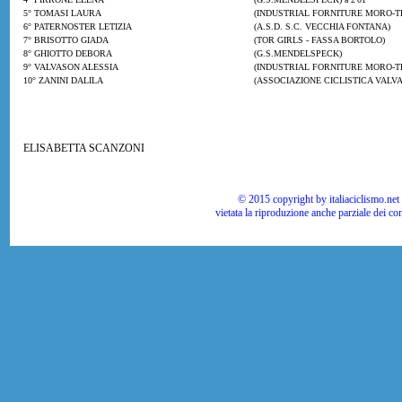
5° TOMASI LAURA
(INDUSTRIAL FORNITURE MORO-T
6° PATERNOSTER LETIZIA
(A.S.D. S.C. VECCHIA FONTANA)
7° BRISOTTO GIADA
(TOR GIRLS - FASSA BORTOLO)
8° GHIOTTO DEBORA
(G.S.MENDELSPECK)
9° VALVASON ALESSIA
(INDUSTRIAL FORNITURE MORO-T
10° ZANINI DALILA
(ASSOCIAZIONE CICLISTICA VALVAS
ELISABETTA SCANZONI
© 2015 copyright by italiaciclismo.net | T
vietata la riproduzione anche parziale dei co