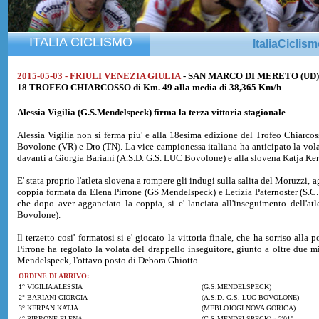
ITALIA CICLISMO
ItaliaCiclis
2015-05-03 - FRIULI VENEZIA GIULIA
- SAN MARCO DI MERETO (UD)
18 TROFEO CHIARCOSSO di Km. 49 alla media di 38,365 Km/h
Alessia Vigilia
(G.S.Mendelspeck) firma la terza vittoria stagionale
Alessia Vigilia non si ferma piu' e alla 18esima edizione del Trofeo Chiarcos
Bovolone (VR) e Dro (TN). La vice campionessa italiana ha anticipato la volat
davanti a Giorgia Bariani (A.S.D. G.S. LUC Bovolone) e alla slovena Katja Ke
E' stata proprio l'atleta slovena a rompere gli indugi sulla salita del Moruzzi, a
coppia formata da Elena Pirrone (GS Mendelspeck) e Letizia Paternoster (S.C. 
che dopo aver agganciato la coppia, si e' lanciata all'inseguimento dell'a
Bovolone).
Il terzetto cosi' formatosi si e' giocato la vittoria finale, che ha sorriso al
Pirrone ha regolato la volata del drappello inseguitore, giunto a oltre due 
Mendelspeck, l'ottavo posto di Debora Ghiotto.
ORDINE DI ARRIVO:
1° VIGILIA ALESSIA
(G.S.MENDELSPECK)
2° BARIANI GIORGIA
(A.S.D. G.S. LUC BOVOLONE)
3° KERPAN KATJA
(MEBLOJOGI NOVA GORICA)
4° PIRRONE ELENA
(G.S.MENDELSPECK) a 2'01"