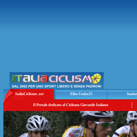
ItaliaCiclismo
.net
Elite-Under23
Junior
Il Portale dedicato al Ciclismo Giovanile Italiano