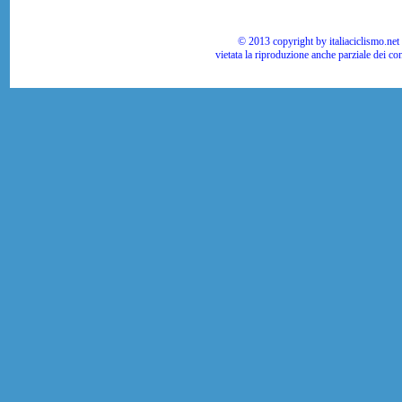
© 2013 copyright by italiaciclismo.net | T
vietata la riproduzione anche parziale dei co