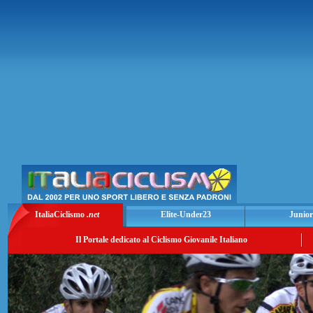
ItaliaCiclismo
.net
Elite-Under23
Junior
Il Portale dedicato al Ciclismo Giovanile Italiano