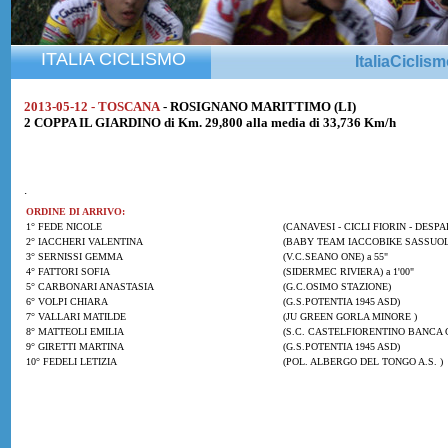
ITALIA CICLISMO
ItaliaCiclis
2013-05-12 - TOSCANA
- ROSIGNANO MARITTIMO (LI)
2 COPPA IL GIARDINO di Km. 29,800 alla media di 33,736 Km/h
.
ORDINE DI ARRIVO:
1° FEDE NICOLE
(CANAVESI - CICLI FIORIN - DESPA
2° IACCHERI VALENTINA
(BABY TEAM IACCOBIKE SASSUOL
3° SERNISSI GEMMA
(V.C.SEANO ONE) a 55"
4° FATTORI SOFIA
(SIDERMEC RIVIERA) a 1'00"
5° CARBONARI ANASTASIA
(G.C.OSIMO STAZIONE)
6° VOLPI CHIARA
(G.S.POTENTIA 1945 ASD)
7° VALLARI MATILDE
(JU GREEN GORLA MINORE )
8° MATTEOLI EMILIA
(S.C. CASTELFIORENTINO BANCA
9° GIRETTI MARTINA
(G.S.POTENTIA 1945 ASD)
10° FEDELI LETIZIA
(POL. ALBERGO DEL TONGO A.S. )