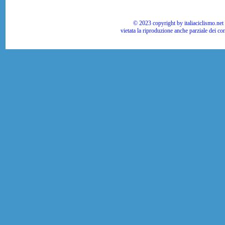
© 2023 copyright by italiaciclismo.net | T
vietata la riproduzione anche parziale dei co