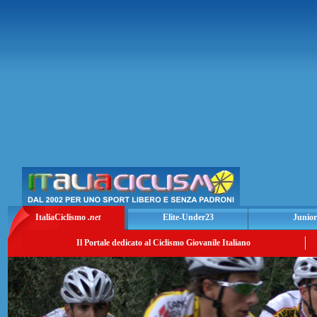
ItaliaCiclismo
.net
Elite-Under23
Junior
Il Portale dedicato al Ciclismo Giovanile Italiano