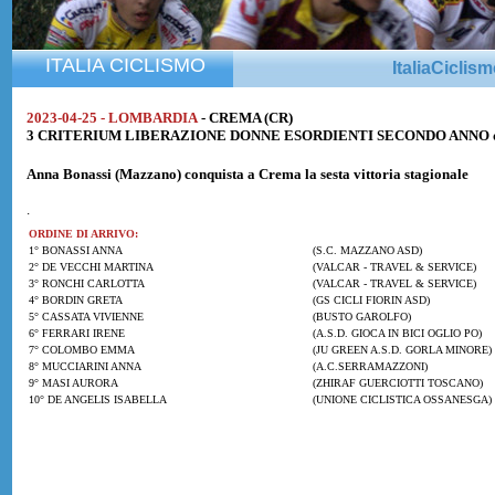
ITALIA CICLISMO
ItaliaCiclis
2023-04-25 - LOMBARDIA
- CREMA (CR)
3 CRITERIUM LIBERAZIONE DONNE ESORDIENTI SECONDO ANNO di Km.
Anna Bonassi
(Mazzano) conquista a Crema la sesta vittoria stagionale
.
ORDINE DI ARRIVO:
1° BONASSI ANNA
(S.C. MAZZANO ASD)
2° DE VECCHI MARTINA
(VALCAR - TRAVEL & SERVICE)
3° RONCHI CARLOTTA
(VALCAR - TRAVEL & SERVICE)
4° BORDIN GRETA
(GS CICLI FIORIN ASD)
5° CASSATA VIVIENNE
(BUSTO GAROLFO)
6° FERRARI IRENE
(A.S.D. GIOCA IN BICI OGLIO PO)
7° COLOMBO EMMA
(JU GREEN A.S.D. GORLA MINORE)
8° MUCCIARINI ANNA
(A.C.SERRAMAZZONI)
9° MASI AURORA
(ZHIRAF GUERCIOTTI TOSCANO)
10° DE ANGELIS ISABELLA
(UNIONE CICLISTICA OSSANESGA)