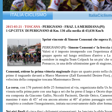
ITALIA CICLISMO
ItaliaCiclis
2015-03-21 - TOSCANA
- PERIGNANO - FRAZ. LA MERIDIANA (PI)
1 GP CITTA' DI PERIGNANO di Km. 136 alla media di 43,636 Km/h
Sprint vincente di
Simone Consonni
che supera il
PERIGNANO
(PI) -
Simone Consonni e' la freccia
d
Valoti si è imposto irrompendo con l'esperienza de
gruppo aperto sul lungo rettilineo d'arrivo a La
corridore in maglia Team Colpack ha un piu' che ot
Ponsacco, in una delle ultimissime gare di stagione, 
Consonni, ottiene la prima vittoria stagionale
dopo un quarto posto nella cla
primo il traguardo davanti a Marco Maronese (Zalf Euromobil Desiree Fior), g
velocista della compagine toscana Mastromarco Dover.
La corsa
, con 176 partenti delle 25 formazioni al via, organizzata dalla Us Ju
vissuta nella prima parte con una fuga a sei che ha preso il largo a Orceto dopo
era composta da Giacomo Gallio, Niccolò Pacinotti, Davide Orrico, Camero
massimo è stato di 45" ed era ancora attorno ai 40" al primo passaggio sotto
completo a condurre l'inseguimento, imitata successivamente dalle altre formazi
Nei giri finali
di circa dieci chilometri pianeggianti, ha lanciato la sfida Sz