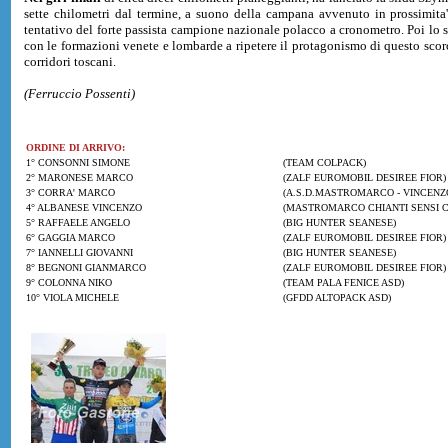
sette chilometri dal termine, a suono della campana avvenuto in prossimita'
tentativo del forte passista campione nazionale polacco a cronometro. Poi lo sp
con le formazioni venete e lombarde a ripetere il protagonismo di questo scorci
corridori toscani.
(Ferruccio Possenti)
ORDINE DI ARRIVO:
1° CONSONNI SIMONE
(TEAM COLPACK)
2° MARONESE MARCO
(ZALF EUROMOBIL DESIREE FIOR)
3° CORRA' MARCO
(A.S.D.MASTROMARCO - VINCENZO
4° ALBANESE VINCENZO
(MASTROMARCO CHIANTI SENSI C
5° RAFFAELE ANGELO
(BIG HUNTER SEANESE)
6° GAGGIA MARCO
(ZALF EUROMOBIL DESIREE FIOR)
7° IANNELLI GIOVANNI
(BIG HUNTER SEANESE)
8° BEGNONI GIANMARCO
(ZALF EUROMOBIL DESIREE FIOR)
9° COLONNA NIKO
(TEAM PALA FENICE ASD)
10° VIOLA MICHELE
(GFDD ALTOPACK ASD)