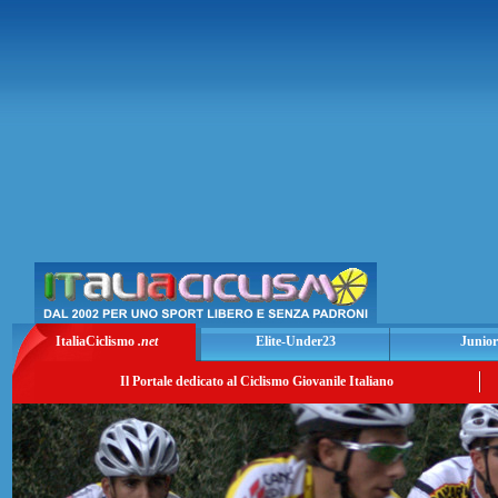
ItaliaCiclismo
.net
Elite-Under23
Junior
Il Portale dedicato al Ciclismo Giovanile Italiano