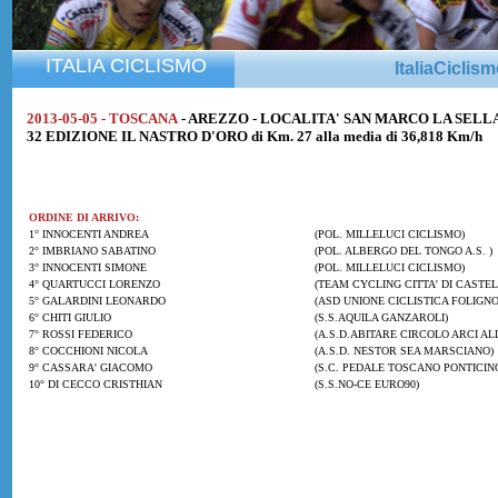
ITALIA CICLISMO
ItaliaCiclis
2013-05-05 - TOSCANA
- AREZZO - LOCALITA' SAN MARCO LA SELLA
32 EDIZIONE IL NASTRO D'ORO di Km. 27 alla media di 36,818 Km/h
ORDINE DI ARRIVO:
1° INNOCENTI ANDREA
(POL. MILLELUCI CICLISMO)
2° IMBRIANO SABATINO
(POL. ALBERGO DEL TONGO A.S. )
3° INNOCENTI SIMONE
(POL. MILLELUCI CICLISMO)
4° QUARTUCCI LORENZO
(TEAM CYCLING CITTA' DI CASTEL
5° GALARDINI LEONARDO
(ASD UNIONE CICLISTICA FOLIGNO
6° CHITI GIULIO
(S.S.AQUILA GANZAROLI)
7° ROSSI FEDERICO
(A.S.D.ABITARE CIRCOLO ARCI AL
8° COCCHIONI NICOLA
(A.S.D. NESTOR SEA MARSCIANO)
9° CASSARA' GIACOMO
(S.C. PEDALE TOSCANO PONTICIN
10° DI CECCO CRISTHIAN
(S.S.NO-CE EURO90)