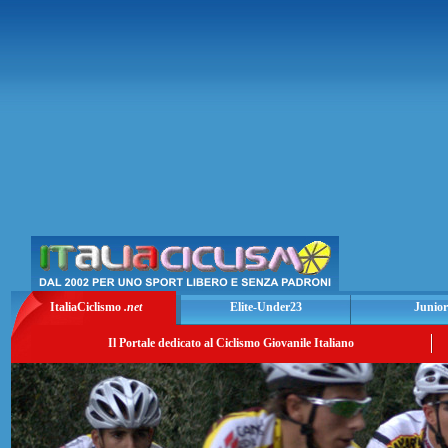
ItaliaCiclismo
.net
Elite-Under23
Junior
Il Portale dedicato al Ciclismo Giovanile Italiano