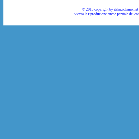
© 2013 copyright by italiaciclismo.net | T
vietata la riproduzione anche parziale dei co