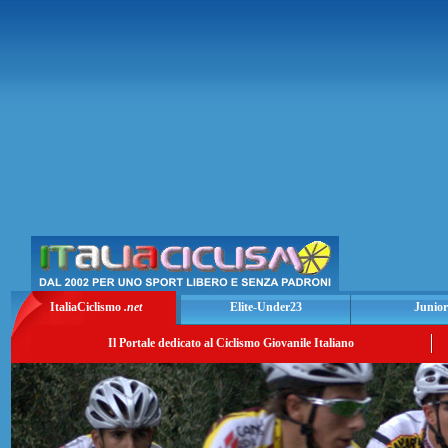
ItaliaCiclismo
.net
Elite-Under23
Junior
Il Portale dedicato al Ciclismo Giovanile Italiano