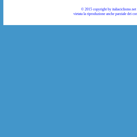
© 2015 copyright by italiaciclismo.net | T
vietata la riproduzione anche parziale dei co