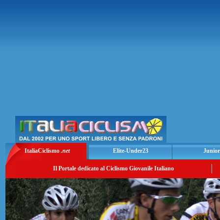
ItaliaCiclismo
.net
Elite-Under23
Junior
Il Portale dedicato al Ciclismo Giovanile Italiano