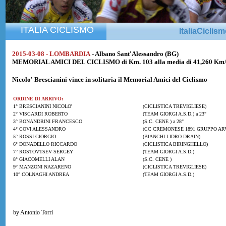
ITALIA CICLISMO
ItaliaCiclis
2015-03-08 - LOMBARDIA
- Albano Sant'Alessandro (BG)
MEMORIAL AMICI DEL CICLISMO di Km. 103 alla media di 41,260 Km
Nicolo' Brescianini
vince in solitaria il Memorial Amici del Ciclismo
ORDINE DI ARRIVO:
1° BRESCIANINI NICOLO'
(CICLISTICA TREVIGLIESE)
2° VISCARDI ROBERTO
(TEAM GIORGI A.S.D.) a 23"
3° BONANDRINI FRANCESCO
(S.C. CENE ) a 28"
4° COVI ALESSANDRO
(CC CREMONESE 1891 GRUPPO ARVE
5° ROSSI GIORGIO
(BIANCHI I.IDRO DRAIN)
6° DONADELLO RICCARDO
(CICLISTICA BIRINGHELLO)
7° ROSTOVTSEV SERGEY
(TEAM GIORGI A.S.D.)
8° GIACOMELLI ALAN
(S.C. CENE )
9° MANZONI NAZARENO
(CICLISTICA TREVIGLIESE)
10° COLNAGHI ANDREA
(TEAM GIORGI A.S.D.)
by Antonio Torri