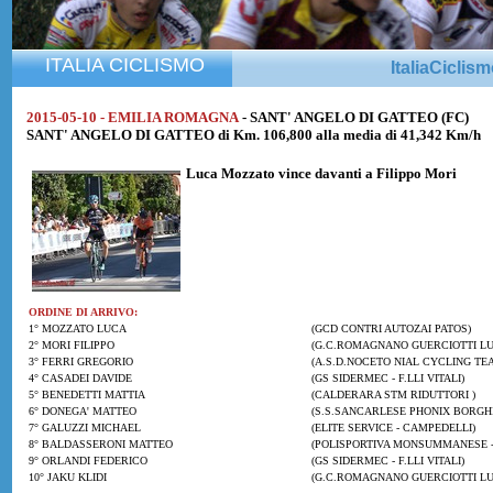
ITALIA CICLISMO
ItaliaCiclis
2015-05-10 - EMILIA ROMAGNA
- SANT' ANGELO DI GATTEO (FC)
SANT' ANGELO DI GATTEO di Km. 106,800 alla media di 41,342 Km/h
Luca Mozzato
vince davanti a
Filippo Mori
ORDINE DI ARRIVO:
1° MOZZATO LUCA
(GCD CONTRI AUTOZAI PATOS)
2° MORI FILIPPO
(G.C.ROMAGNANO GUERCIOTTI LU
3° FERRI GREGORIO
(A.S.D.NOCETO NIAL CYCLING TEAM
4° CASADEI DAVIDE
(GS SIDERMEC - F.LLI VITALI)
5° BENEDETTI MATTIA
(CALDERARA STM RIDUTTORI )
6° DONEGA' MATTEO
(S.S.SANCARLESE PHONIX BORGHI
7° GALUZZI MICHAEL
(ELITE SERVICE - CAMPEDELLI)
8° BALDASSERONI MATTEO
(POLISPORTIVA MONSUMMANESE - 
9° ORLANDI FEDERICO
(GS SIDERMEC - F.LLI VITALI)
10° JAKU KLIDI
(G.C.ROMAGNANO GUERCIOTTI LU