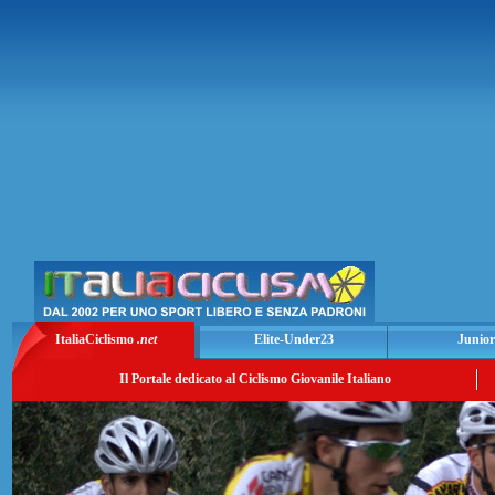
ItaliaCiclismo
.net
Elite-Under23
Junior
Il Portale dedicato al Ciclismo Giovanile Italiano