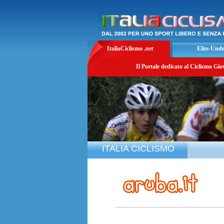
ItaliaCiclismo
.net
Elite-Und
Il Portale dedicato al Ciclismo Gio
ITALIA CICLISMO