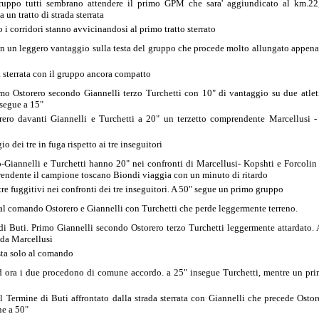
gruppo tutti sembrano attendere il primo GPM che sara' aggiundicato al km.22,
n tratto di strada sterrata
 corridori stanno avvicinandosi al primo tratto sterrato
on un leggero vantaggio sulla testa del gruppo che procede molto allungato appena 
a sterrata con il gruppo ancora compatto
o Ostorero secondo Giannelli terzo Turchetti con 10" di vantaggio su due atleti
segue a 15"
ro davanti Giannelli e Turchetti a 20" un terzetto comprendente Marcellusi -
 dei tre in fuga rispetto ai tre inseguitori
ro-Giannelli e Turchetti hanno 20" nei confronti di Marcellusi- Kopshti e Forcoli
endente il campione toscano Biondi viaggia con un minuto di ritardo
re fuggitivi nei confronti dei tre inseguitori. A 50" segue un primo gruppo
 al comando Ostorero e Giannelli con Turchetti che perde leggermente terreno.
i Buti. Primo Giannelli secondo Ostorero terzo Turchetti leggermente attardato. 
 da Marcellusi
esta solo al comando
d ora i due procedono di comune accordo. a 25" insegue Turchetti, mentre un pr
Termine di Buti affrontato dalla strada sterrata con Giannelli che precede Ostor
ne a 50"