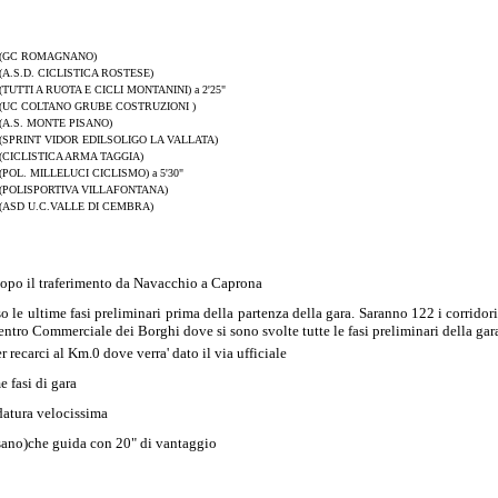
(GC ROMAGNANO)
(A.S.D. CICLISTICA ROSTESE)
(TUTTI A RUOTA E CICLI MONTANINI) a 2'25"
(UC COLTANO GRUBE COSTRUZIONI )
(A.S. MONTE PISANO)
(SPRINT VIDOR EDILSOLIGO LA VALLATA)
(CICLISTICA ARMA TAGGIA)
(POL. MILLELUCI CICLISMO) a 5'30"
(POLISPORTIVA VILLAFONTANA)
(ASD U.C.VALLE DI CEMBRA)
 dopo il traferimento da Navacchio a Caprona
o le ultime fasi preliminari prima della partenza della gara. Saranno 122 i corridori
Centro Commerciale dei Borghi dove si sono svolte tutte le fasi preliminari della gar
r recarci al Km.0 dove verra' dato il via ufficiale
 fasi di gara
datura velocissima
sano)che guida con 20" di vantaggio