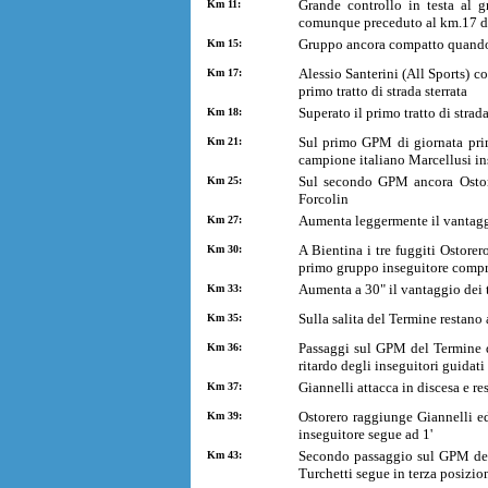
Grande controllo in testa al 
Km 11:
comunque preceduto al km.17 da u
Gruppo ancora compatto quando i
Km 15:
Alessio Santerini (All Sports) c
Km 17:
primo tratto di strada sterrata
Superato il primo tratto di strad
Km 18:
Sul primo GPM di giornata prim
Km 21:
campione italiano Marcellusi in
Sul secondo GPM ancora Ostore
Km 25:
Forcolin
Aumenta leggermente il vantaggio
Km 27:
A Bientina i tre fuggiti Ostore
Km 30:
primo gruppo inseguitore compr
Aumenta a 30" il vantaggio dei t
Km 33:
Sulla salita del Termine restano
Km 35:
Passaggi sul GPM del Termine d
Km 36:
ritardo degli inseguitori guidati
Giannelli attacca in discesa e r
Km 37:
Ostorero raggiunge Giannelli e
Km 39:
inseguitore segue ad 1'
Secondo passaggio sul GPM del 
Km 43:
Turchetti segue in terza posizio