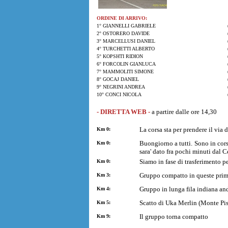
ORDINE DI ARRIVO:
1° GIANNELLI GABRIELE
2° OSTORERO DAVIDE
3° MARCELLUSI DANIEL
4° TURCHETTI ALBERTO
5° KOPSHTI RIDION
6° FORCOLIN GIANLUCA
7° MAMMOLITI SIMONE
8° GOCAJ DANIEL
9° NEGRINI ANDREA
10° CONCI NICOLA
- DIRETTA WEB -
a partire dalle ore 14,30
La corsa sta per prendere il via
Km 0:
Buongiorno a tutti. Sono in cors
Km 0:
sara' dato fra pochi minuti dal 
Siamo in fase di trasferimento pe
Km 0:
Gruppo compatto in queste prime
Km 3:
Gruppo in lunga fila indiana an
Km 4:
Scatto di Uka Merlin (Monte Pi
Km 5:
Il gruppo torna compatto
Km 9: