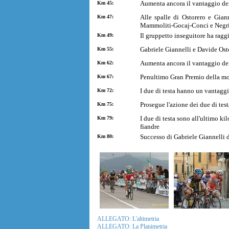
Aumenta ancora il vantaggio dei
Km 45:
Alle spalle di Ostorero e Gian
Km 47:
Mammoliti-Gocaj-Conci e Negr
Il gruppetto inseguitore ha rag
Km 49:
Gabriele Giannelli e Davide Ostor
Km 55:
Aumenta ancora il vantaggio dei 
Km 62:
Penultimo Gran Premio della mon
Km 67:
I due di testa hanno un vantagg
Km 72:
Prosegue l'azione dei due di test
Km 75:
I due di testa sono all'ultimo k
Km 79:
fiandre
Successo di Gabriele Giannelli 
Km 80:
ALLEGATO: L'altimetria
ALLEGATO: La Planimetria