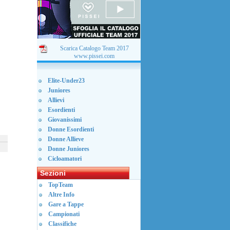
Scarica Catalogo Team 2017
www.pissei.com
Elite-Under23
Juniores
Allievi
Esordienti
Giovanissimi
Donne Esordienti
Donne Allieve
Donne Juniores
Cicloamatori
Sezioni
TopTeam
Altre Info
Gare a Tappe
Campionati
Classifiche