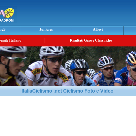
er23
Juniores
Allievi
vanile Italiano
Risultati Gare e Classifiche
ItaliaCiclismo .net Ciclismo Foto e Video