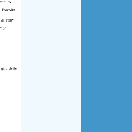
 minuto
-Forcolin-
 di 1'30"
45''
 giro delle