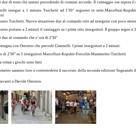
 due di testa che stanno procedendo di comune accordo. Il vantaggio ora supera il
nelli insegue a 1 minuto Turchetti ad 1'30" seguono in sette.Marcellusi-Kopshti
ini
giunto Turchetti. Nuova situazione due al comando otto ad inseguire con poco meno
ero portano a 2 minuti il vantaggio su i primi otto inseguitori. Il gruppo segue a 3'
due al comando che e' ora di 2'30''
tagna con Ostorero che precede Giannelli. I primi inseguitori a 2 minuti.
io di 2'30'' su 5 inseguitori Marcellusi-Kopshti-Forcolin-Mammoliti-Turchetti
a ormai i giochi sono fatti
ilometro saranno loro a contentedersi il successo della seconda edizione Sognando il
davanti a Davide Ostorero