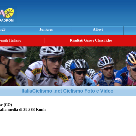
er23
Juniores
Allievi
vanile Italiano
Risultati Gare e Classifiche
ItaliaCiclismo .net Ciclismo Foto e Video
se (CO)
lla media di 39,883 Km/h