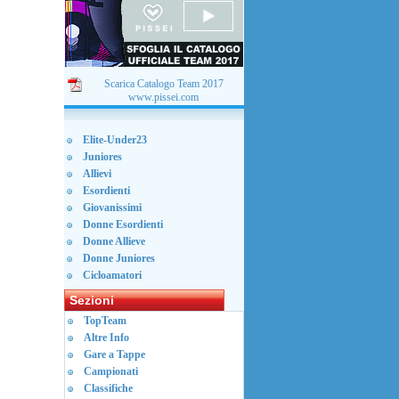
Scarica Catalogo Team 2017
www.pissei.com
Elite-Under23
Juniores
Allievi
Esordienti
Giovanissimi
Donne Esordienti
Donne Allieve
Donne Juniores
Cicloamatori
Sezioni
TopTeam
Altre Info
Gare a Tappe
Campionati
Classifiche