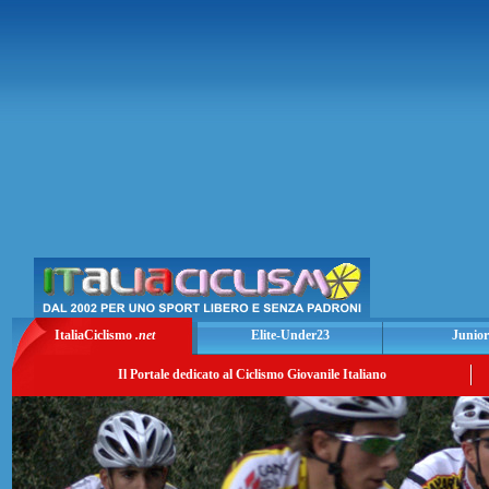
ItaliaCiclismo
.net
Elite-Under23
Junior
Il Portale dedicato al Ciclismo Giovanile Italiano