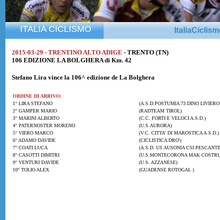
ITALIA CICLISMO
ItaliaCiclis
2015-03-29 - TRENTINO ALTO ADIGE
- TRENTO (TN)
106 EDIZIONE LA BOLGHERA di Km. 42
Stefano Lira
vince la 106^ edizione de La Bolghera
ORDINE DI ARRIVO:
1° LIRA STEFANO
(A.S.D.POSTUMIA 73 DINO LIVIERO
2° GAMPER MARIO
(RADTEAM TIROL)
3° MARINI ALBERTO
(C.C. FORTI E VELOCI A.S.D.)
4° PATERNOSTER MORENO
(U.S.AURORA)
5° VIERO MARCO
(V.C. CITTA' DI MAROSTICA A.S.D.)
6° ADAMO DAVIDE
(CICLISTICA DRO')
7° COATI LUCA
(A.S.D. US AUSONIA CSI PESCANTI
8° CASOTTI DIMITRI
(U.S.MONTECORONA MAK COSTRUZ
9° VENTURI DAVIDE
(U.S. AZZANESE)
10° TOLIO ALEX
(GUADENSE ROTOGAL )