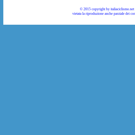
© 2015 copyright by italiaciclismo.net | T
vietata la riproduzione anche parziale dei co