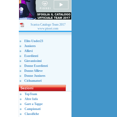
Scarica Catalogo Team 2017
www.pissei.com
Elite-Under23
Juniores
Allievi
Esordienti
Giovanissimi
Donne Esordienti
Donne Allieve
Donne Juniores
Cicloamatori
Sezioni
TopTeam
Altre Info
Gare a Tappe
Campionati
Classifiche