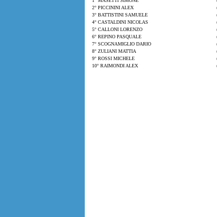
1° MASETTI SIMONE
2° PICCININI ALEX
3° BATTISTINI SAMUELE
4° CASTALDINI NICOLAS
5° CALLONI LORENZO
6° REPINO PASQUALE
7° SCOGNAMIGLIO DARIO
8° ZULIANI MATTIA
9° ROSSI MICHELE
10° RAIMONDI ALEX