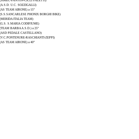
(SIMEC-FANTON-CICLI PALETTI)
(A.S.D. U.C. SOZZIGALLI)
(AS TEAM AIRONE) a 15"
(S.S.SANCARLESE PHONIX BORGHI BIKE)
(MERIDA ITALIA TEAM)
(G.S. S.MARIA CODIFIUME)
(TEAM BARBA A.S.D.) a 25"
(ASD PEDALE CASTELLANO)
(V.C.PONTENURE-RASCHIANTI-ZEPPI)
(AS TEAM AIRONE) a 40"