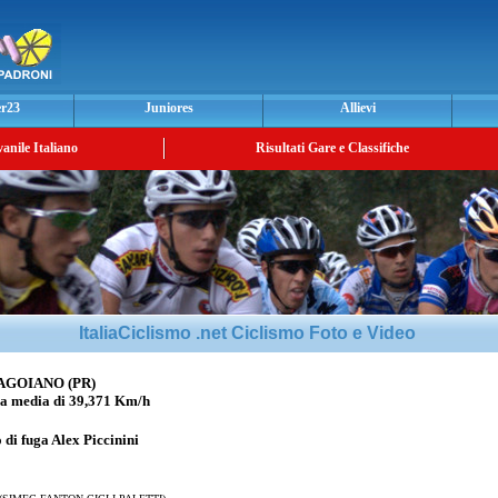
er23
Juniores
Allievi
vanile Italiano
Risultati Gare e Classifiche
ItaliaCiclismo .net Ciclismo Foto e Video
AGOIANO (PR)
 media di 39,371 Km/h
o di fuga
Alex Piccinini