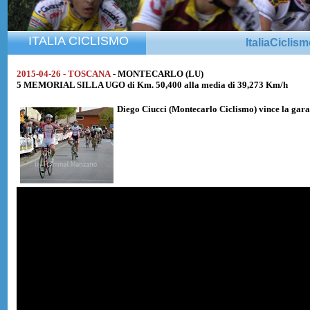
ITALIA CICLISMO
ItaliaCiclis
2015-04-26 - TOSCANA
- MONTECARLO (LU)
5 MEMORIAL SILLA UGO di Km. 50,400 alla media di 39,273 Km/h
Diego Ciucci
(Montecarlo Ciclismo) vince la gara 