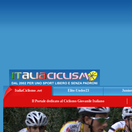
ItaliaCiclismo
.net
Elite-Under23
Junior
Il Portale dedicato al Ciclismo Giovanile Italiano