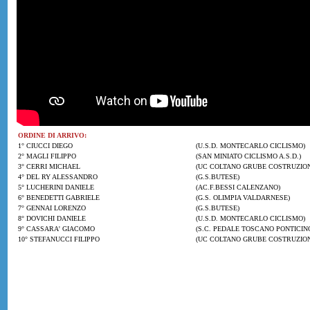
ORDINE DI ARRIVO:
1° CIUCCI DIEGO
(U.S.D. MONTECARLO CICLISMO)
2° MAGLI FILIPPO
(SAN MINIATO CICLISMO A.S.D.)
3° CERRI MICHAEL
(UC COLTANO GRUBE COSTRUZION
4° DEL RY ALESSANDRO
(G.S.BUTESE)
5° LUCHERINI DANIELE
(AC.F.BESSI CALENZANO)
6° BENEDETTI GABRIELE
(G.S. OLIMPIA VALDARNESE)
7° GENNAI LORENZO
(G.S.BUTESE)
8° DOVICHI DANIELE
(U.S.D. MONTECARLO CICLISMO)
9° CASSARA' GIACOMO
(S.C. PEDALE TOSCANO PONTICIN
10° STEFANUCCI FILIPPO
(UC COLTANO GRUBE COSTRUZION