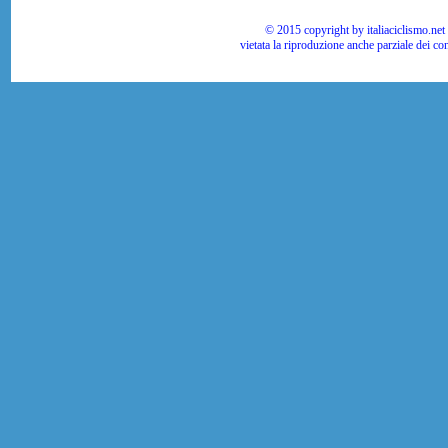
© 2015 copyright by italiaciclismo.net | T
vietata la riproduzione anche parziale dei co