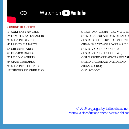
ORDINE DI ARRIVO:
1° CARPENE SAMUELE
(A.S.D. OFF.ALBERTI U.C. VAL D'IL
2° FANCELLU ALESSANDRO
(REMO CALZOLARI DA MORENO ) a
3° MARTINI DAVIDE
(A.S.D. OFF.ALBERTI U.C. VAL D'ILL
4° PREVITALI MARCO
(TEAM PALAZZAGO POKER A.S.D.)
5° CHIODINI FABIO
(A.S.D. VALSERIANA ALBINO )
6° PERSICO DAVIDE
(A.S.D. VALSERIANA ALBINO )
7° PICCOLO ANDREA
(VELO SPORT ABBIATEGRASSO AS
8° GIANI LEONARDO
(REMO CALZOLARI DA MORENO )
9° MARTINELLI ALESSIO
(TEAM GIORGI)
10° PROSERPIO CHRISTIAN
(V.C. SOVICO)
© 2016 copyright by italiaciclismo.net | T
vietata la riproduzione anche parziale dei co