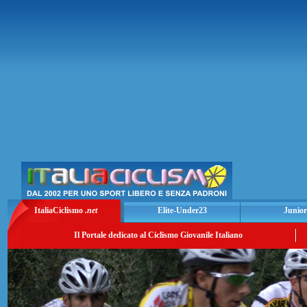
ItaliaCiclismo
.net
Elite-Under23
Junior
Il Portale dedicato al Ciclismo Giovanile Italiano