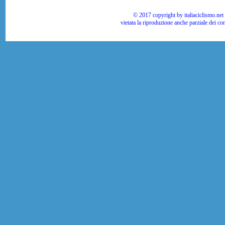
© 2017 copyright by italiaciclismo.net | T
vietata la riproduzione anche parziale dei co