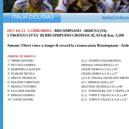
ITALIA CICLISMO
ItaliaCiclis
2017-04-22 - LOMBARDIA
- BRUSIMPIANO - ARDENA (VA)
3 TROFEO CITTA' DI BRUSIMPIANO CRONOSCALATA di Km. 3,200
Antonio Tiberi
vince a tempo di record la cronoscalata Brusimpiano - Ard
ORDINE DI ARRIVO:
1° TIBERI ANTONIO
(G.S. OLIMPIA VALDARNESE)
2° PICCOLO ANDREA
(PEDALE SENAGHESE) a 15"
3° MARTINELLI ALESSIO
(TEAM GIORGI A.S.D.) a 16"
4° PLEBANI NICOLA
(TEAM GIORGI A.S.D.) a 27"
5° DRESTI NICHOLAS
(A.S.D. PEDALE OSSOLANO IDROWE
6° BAGATIN CHRISTIAN
(S.C.ORINESE ASD) a 32"
7° DEGIULI VITTORIO
(BUSTESE OLONIA A.S.D.) a 46"
8° FACCHINI DAVIDE
(V.C. PONTENURE 1957 F.ZEPPI) a 4
9° DEBIASI ANDREA
(C.C. FORTI E VELOCI A.S.D.) a 49"
10° COSER DAVIDE
(C.C. FORTI E VELOCI A.S.D.) a 51"