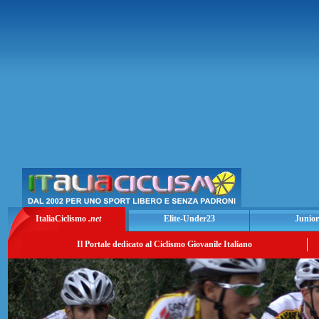
ItaliaCiclismo
.net
Elite-Under23
Junior
Il Portale dedicato al Ciclismo Giovanile Italiano