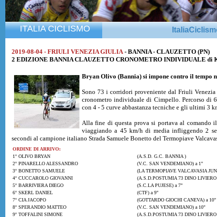
ITALIA CICLISMO
ItaliaCiclis
2019-08-04 - FRIULI VENEZIA GIULIA
- BANNIA - CLAUZETTO (PN)
2 EDIZIONE BANNIA CLAUZETTO CRONOMETRO INDIVIDUALE di Km. 6
Bryan Olivo
(Bannia) si impone contro il tempo n
Sono 73 i corridori proveniente dal Friuli Venezia
cronometro individuale di Cimpello. Percorso di 6
con 4 - 5 curve abbastanza tecniche e gli ultimi 3 km
Alla fine di questa prova si portava al comando 
viaggiando a 45 km/h di media infliggendo 2 s
secondi al campione italiano Strada Samuele Bonetto del Termopiave Valcavas
ORDINE DI ARRIVO:
1° OLIVO BRYAN
(A.S.D. G.C. BANNIA )
2° PINARELLO ALESSANDRO
(V.C. SAN VENDEMIANO) a 1"
3° BONETTO SAMUELE
(LA TERMOPIAVE VALCAVASIA JUNI
4° CUCCAROLO GIOVANNI
(A.S.D.POSTUMIA 73 DINO LIVIERO 
5° BARRIVIERA DIEGO
(S.C.LA PUJESE) a 7"
6° SKERL DANIEL
(CTF) a 9"
7° CIA JACOPO
(GOTTARDO GIOCHI CANEVA) a 10"
8° SPERANDIO MATTEO
(V.C. SAN VENDEMIANO) a 10"
9° TOFFALINI SIMONE
(A.S.D.POSTUMIA 73 DINO LIVIERO 