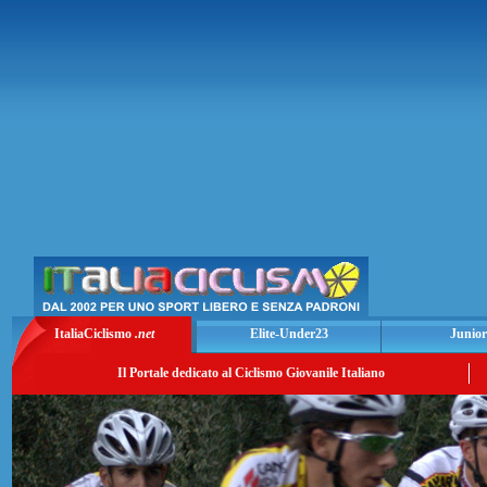
ItaliaCiclismo
.net
Elite-Under23
Junior
Il Portale dedicato al Ciclismo Giovanile Italiano