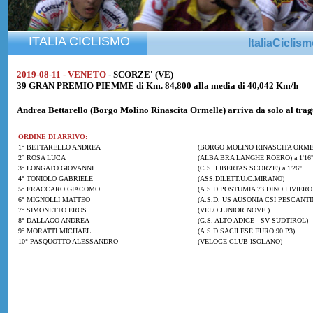
ITALIA CICLISMO
ItaliaCiclis
2019-08-11 - VENETO
- SCORZE' (VE)
39 GRAN PREMIO PIEMME di Km. 84,800 alla media di 40,042 Km/h
Andrea Bettarello
(Borgo Molino Rinascita Ormelle) arriva da solo al tr
ORDINE DI ARRIVO:
1° BETTARELLO ANDREA
(BORGO MOLINO RINASCITA ORME
2° ROSA LUCA
(ALBA BRA LANGHE ROERO) a 1'16
3° LONGATO GIOVANNI
(C.S. LIBERTAS SCORZE') a 1'26"
4° TONIOLO GABRIELE
(ASS.DILETT.U.C.MIRANO)
5° FRACCARO GIACOMO
(A.S.D.POSTUMIA 73 DINO LIVIERO
6° MIGNOLLI MATTEO
(A.S.D. US AUSONIA CSI PESCANTI
7° SIMONETTO EROS
(VELO JUNIOR NOVE )
8° DALLAGO ANDREA
(G.S. ALTO ADIGE - SV SUDTIROL)
9° MORATTI MICHAEL
(A.S.D SACILESE EURO 90 P3)
10° PASQUOTTO ALESSANDRO
(VELOCE CLUB ISOLANO)