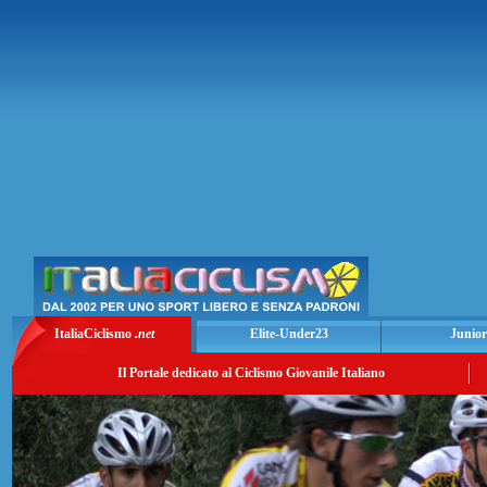
ItaliaCiclismo
.net
Elite-Under23
Junior
Il Portale dedicato al Ciclismo Giovanile Italiano