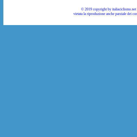
© 2019 copyright by italiaciclismo.net | T
vietata la riproduzione anche parziale dei co