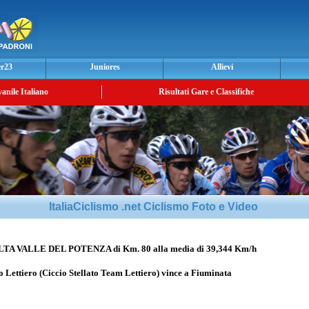
er23
Juniores
Allievi
vanile Italiano
Risultati Gare e Classifiche
ItaliaCiclismo .net Ciclismo Foto e Video
 VALLE DEL POTENZA di Km. 80 alla media di 39,344 Km/h
 Lettiero
(Ciccio Stellato Team Lettiero) vince a Fiuminata