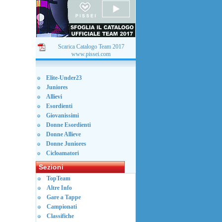
Scarica Catalogo Team 2017
www.pissei.com
Elite-Under23
Juniores
Allievi
Esordienti
Giovanissimi
Donne Esordienti
Donne Allieve
Donne Juniores
Cicloamatori
Sezioni
TopTeam
Altre Info
Gare a Tappe
Campionati
Classifiche