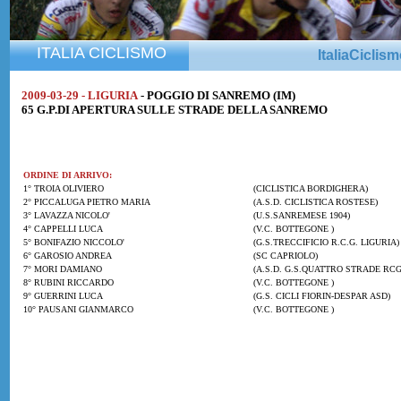
ITALIA CICLISMO
ItaliaCiclis
2009-03-29 - LIGURIA
- POGGIO DI SANREMO (IM)
65 G.P.DI APERTURA SULLE STRADE DELLA SANREMO
ORDINE DI ARRIVO:
1° TROIA OLIVIERO
(CICLISTICA BORDIGHERA)
2° PICCALUGA PIETRO MARIA
(A.S.D. CICLISTICA ROSTESE)
3° LAVAZZA NICOLO'
(U.S.SANREMESE 1904)
4° CAPPELLI LUCA
(V.C. BOTTEGONE )
5° BONIFAZIO NICCOLO'
(G.S.TRECCIFICIO R.C.G. LIGURIA)
6° GAROSIO ANDREA
(SC CAPRIOLO)
7° MORI DAMIANO
(A.S.D. G.S.QUATTRO STRADE RCG
8° RUBINI RICCARDO
(V.C. BOTTEGONE )
9° GUERRINI LUCA
(G.S. CICLI FIORIN-DESPAR ASD)
10° PAUSANI GIANMARCO
(V.C. BOTTEGONE )