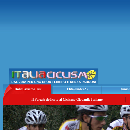
ItaliaCiclismo
.net
Elite-Under23
Junior
Il Portale dedicato al Ciclismo Giovanile Italiano