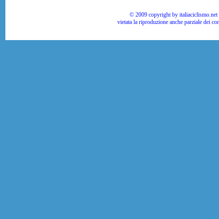
© 2009 copyright by italiaciclismo.net | T
vietata la riproduzione anche parziale dei co