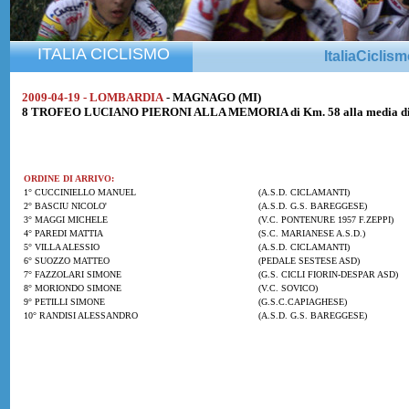
ITALIA CICLISMO
ItaliaCiclis
2009-04-19 - LOMBARDIA
- MAGNAGO (MI)
8 TROFEO LUCIANO PIERONI ALLA MEMORIA di Km. 58 alla media di
ORDINE DI ARRIVO:
1° CUCCINIELLO MANUEL
(A.S.D. CICLAMANTI)
2° BASCIU NICOLO'
(A.S.D. G.S. BAREGGESE)
3° MAGGI MICHELE
(V.C. PONTENURE 1957 F.ZEPPI)
4° PAREDI MATTIA
(S.C. MARIANESE A.S.D.)
5° VILLA ALESSIO
(A.S.D. CICLAMANTI)
6° SUOZZO MATTEO
(PEDALE SESTESE ASD)
7° FAZZOLARI SIMONE
(G.S. CICLI FIORIN-DESPAR ASD)
8° MORIONDO SIMONE
(V.C. SOVICO)
9° PETILLI SIMONE
(G.S.C.CAPIAGHESE)
10° RANDISI ALESSANDRO
(A.S.D. G.S. BAREGGESE)