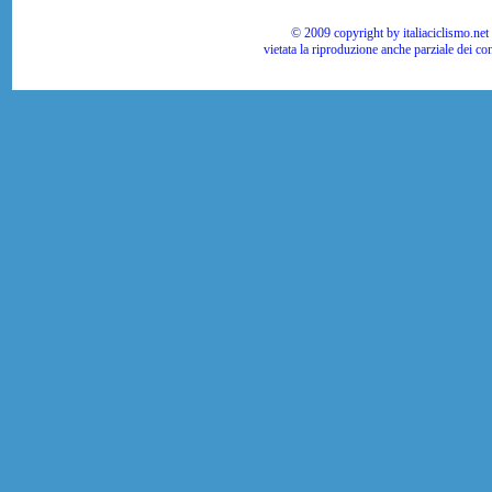
© 2009 copyright by italiaciclismo.net | T
vietata la riproduzione anche parziale dei co