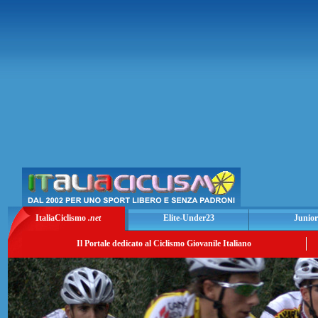
ItaliaCiclismo
.net
Elite-Under23
Junior
Il Portale dedicato al Ciclismo Giovanile Italiano