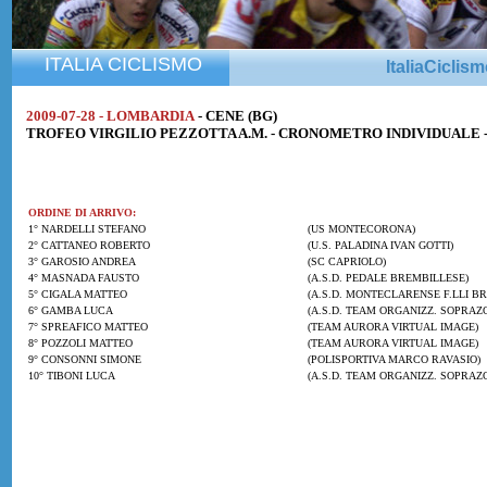
ITALIA CICLISMO
ItaliaCiclis
2009-07-28 - LOMBARDIA
- CENE (BG)
TROFEO VIRGILIO PEZZOTTA A.M. - CRONOMETRO INDIVIDUALE -
ORDINE DI ARRIVO:
1° NARDELLI STEFANO
(US MONTECORONA)
2° CATTANEO ROBERTO
(U.S. PALADINA IVAN GOTTI)
3° GAROSIO ANDREA
(SC CAPRIOLO)
4° MASNADA FAUSTO
(A.S.D. PEDALE BREMBILLESE)
5° CIGALA MATTEO
(A.S.D. MONTECLARENSE F.LLI BR
6° GAMBA LUCA
(A.S.D. TEAM ORGANIZZ. SOPRAZ
7° SPREAFICO MATTEO
(TEAM AURORA VIRTUAL IMAGE)
8° POZZOLI MATTEO
(TEAM AURORA VIRTUAL IMAGE)
9° CONSONNI SIMONE
(POLISPORTIVA MARCO RAVASIO)
10° TIBONI LUCA
(A.S.D. TEAM ORGANIZZ. SOPRAZ