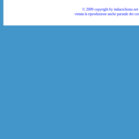
© 2009 copyright by italiaciclismo.net | T
vietata la riproduzione anche parziale dei co