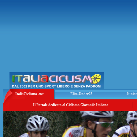
ItaliaCiclismo
.net
Elite-Under23
Junior
Il Portale dedicato al Ciclismo Giovanile Italiano