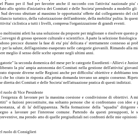
Piano per il Sud per favorire anche il raccordo con l'attivita' nazionale piu' q
idato allo spirito d'iniziativa dei Comitati e delle Societa' prendendo a modello gli
Sud devono sfruttare al massimo le opportunita' offerte dal collegamento del cic
ilancio turistico, della valorizzazione dell'ambiente, della mobilita' pulita. In ques
ttivita' ciclistica a tutti i livelli, compresa l'organizzazione di grandi eventi.
o moltissimi atleti ha una soluzione da proporre per migliorare o risolvere questo 
onvegni di grosso spessore culturale e scientifico. A parte la selezione fisiologica
andono precoce durante la fase di eta' piu' delicata e' strettamente connesso ai pro
 per la salute, dell'agonismo esasperato nelle categorie giovanili. Rimando alla mi
e meglio il senso delle scelte operate negli ultimi anni.
igatorie" la seconda domenica del mese per le categorie Esordienti - Allievi e Junior
iberato la piu' ampia autonomia dei Comitati nella gestione dell'attivita' giovanil
rato risposte diverse nelle Regioni anche per difficolta' obiettive e dobbiamo ten
tali che ho citato in risposta alla prima domanda trovano un ampio consenso. Ripet
e diretta dei Comitati e delle Societa' nell'attuazione pratica di questi indirizzi.
l ruolo di Vice Presidente
l'esigenza di lavorare per la massima coesione e condivisione di obiettivi. A 
rtiti" o fazioni precostituite, ma soltanto persone che si confrontano con idee e
sostanza, al di la' dell'apparenza. Nella formazione della "squadra" dirigente
mpegno a lavorare per l'interesse comune. Partendo da questi presupposti, le 
reventive, ma prendo atto di quelle pregiudiziali nei confronti delle mie opinioni 
l ruolo di Consiglieri