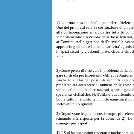
1) La prima cosa che fara' appena eletto/rieletto
Uno dei primi atti sara' la costituzione di un pr
alla collaborazione sinergica tra tutte le comp
semplificazione e revisione delle tasse federali, 
ai Comitati nella gestione dell'attivita' giovan
approccio graduale e ludico all'attivita' agonisti
in spazi sicuri (ciclodromi, piste, circuiti chi
vivai.
2) Come pensa di risolvere il problema della co
gare su strada per Esordienti - Allievi e Juniores
Anche lo studio dei possibili supporti agli or
problema sia accrescere il numero delle corse s
volte piu' che nelle altre nazioni, quanto garanti
specialita' ciclistiche. Nell'ultimo quadriennio 
Soprattutto in ambito femminile aumenta il numer
sottovalutati o ignorati.
3) Organizzare le gare ha costi sempre piu' elev
Rimando alla risposta per la domanda 2). Le s
manager piu' esperti.
4) Il Sud ha pochissimi tesserati e poche gare c