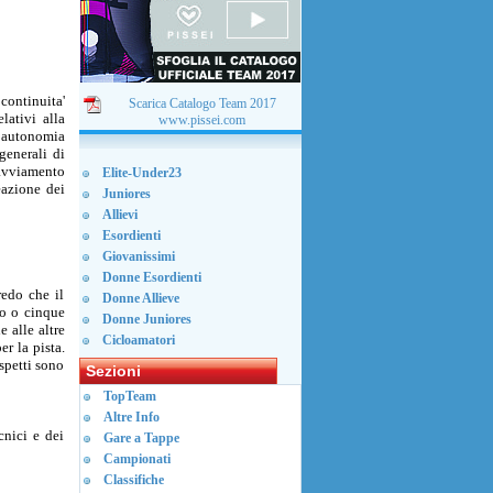
 continuita'
Scarica Catalogo Team 2017
lativi alla
www.pissei.com
de autonomia
generali di
i avviamento
Elite-Under23
eazione dei
Juniores
Allievi
Esordienti
Giovanissimi
Donne Esordienti
redo che il
Donne Allieve
ro o cinque
Donne Juniores
e alle altre
Cicloamatori
er la pista.
spetti sono
Sezioni
TopTeam
Altre Info
cnici e dei
Gare a Tappe
Campionati
Classifiche