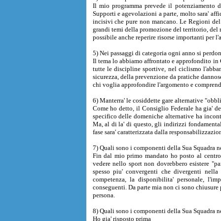
Il mio programma prevede il potenziamento del 
Supporti e agevolazioni a parte, molto sara' aff
incisivi che pure non mancano. Le Regioni del 
grandi temi della promozione del territorio, del r
possibile anche reperire risorse importanti per l'a
5) Nei passaggi di categoria ogni anno si perdon
Il tema lo abbiamo affrontato e approfondito in C
tutte le discipline sportive, nel ciclismo l'abb
sicurezza, della prevenzione da pratiche dannose
chi voglia approfondire l'argomento e comprender
6) Manterra' le cosiddette gare alternative "obbl
Come ho detto, il Consiglio Federale ha gia' del
specifico delle domeniche alternative ha incont
Ma, al di la' di questo, gli indirizzi fondamen
fase sara' caratterizzata dalla responsabilizzazion
7) Quali sono i componenti della Sua Squadra ne
Fin dal mio primo mandato ho posto al centro 
vedere nello sport non dovrebbero esistere "pa
spesso piu' convergenti che divergenti nella 
competenza, la disponibilita' personale, l'i
conseguenti. Da parte mia non ci sono chiusure p
persona.
8) Quali sono i componenti della Sua Squadra ne
Ho gia' risposto prima