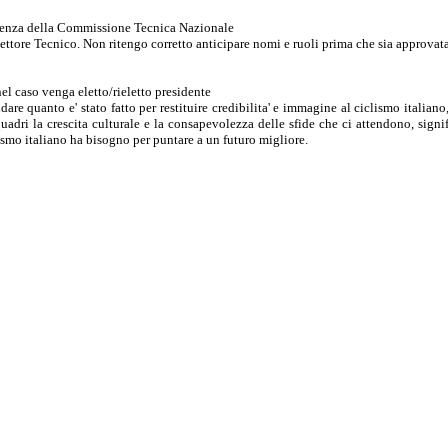
sidenza della Commissione Tecnica Nazionale
ttore Tecnico. Non ritengo corretto anticipare nomi e ruoli prima che sia approvata
nel caso venga eletto/rieletto presidente
e quanto e' stato fatto per restituire credibilita' e immagine al ciclismo italiano, 
quadri la crescita culturale e la consapevolezza delle sfide che ci attendono, signif
ismo italiano ha bisogno per puntare a un futuro migliore.