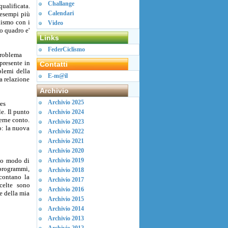
Challange
ualificata.
Calendari
 esempi più
lismo con i
Video
to quadro e'
Links
FederCiclismo
problema
 presente in
Contatti
blemi della
E-m@il
a relazione
Archivio
Archivio 2025
es
e. Il punto
Archivio 2024
erne conto.
Archivio 2023
o: la nuova
Archivio 2022
Archivio 2021
Archivio 2020
mio modo di
Archivio 2019
 programmi,
Archivio 2018
 contano la
Archivio 2017
scelte sono
Archivio 2016
e della mia
Archivio 2015
Archivio 2014
Archivio 2013