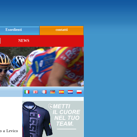
Esordienti
contatti
NEWS
io a Levico