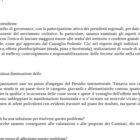
 presidente
esidio di governance, con la partecipazione attiva dei presidenti regionali, per dare
onenti del movimento ciclistico. In particolare, saranno esaminati gli aspetti re
con l'ottica di lasciare maggiori risorse alle realta' del territorio e conferire gran
ile, come gia' approvato dal Consiglio Federale. Cio' nel rispetto degli indirizzi 
ca, offerta pluridisciplinare (strada, pista e fuoristrada), realizzazione di scuole d
usi al traffico), coinvolgimento e responsabilizzazione delle Societa' anche nella cr
ntinua diminuzione delle
ganizzatori sara' un punto d'impegno del Presidio intersettoriale. Tuttavia non c
u strada in un paese dove le categorie giovanili e dilettantistiche corrono quatt
re la qualita' e la sicurezza delle corse stesse e aprire il ventaglio dell'offerta anch
sono raddoppiate le manifestazioni fuoristrada e si e' ricreato un notevole vivaio p
o di atlete polivalenti con evidenti riscontri sul piano dei risultati, ma questi a
ati ha una soluzione per risolvere questo problema?
celte saranno conseguenti alle valutazioni e alle proposte dei Comitati, dei te
ome pensa di affrontare questo problema?