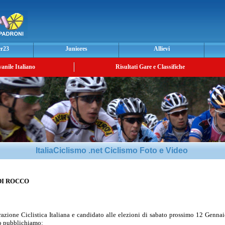
er23
Juniores
Allievi
vanile Italiano
Risultati Gare e Classifiche
ItaliaCiclismo .net Ciclismo Foto e Video
DI ROCCO
razione Ciclistica Italiana e candidato alle elezioni di sabato prossimo 12 Genna
to pubblichiamo: