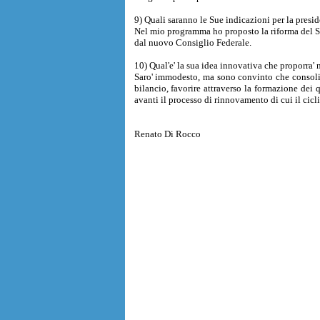
9) Quali saranno le Sue indicazioni per la pre
Nel mio programma ho proposto la riforma del Se
dal nuovo Consiglio Federale.
10) Qual'e' la sua idea innovativa che proporra' 
Saro' immodesto, ma sono convinto che consolidar
bilancio, favorire attraverso la formazione dei 
avanti il processo di rinnovamento di cui il cicl
Renato Di Rocco