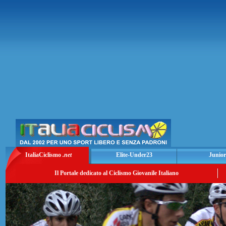
ItaliaCiclismo
.net
Elite-Under23
Junior
Il Portale dedicato al Ciclismo Giovanile Italiano