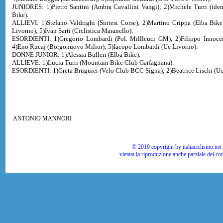
JUNIORES: 1)Pietro Santini (Ambra Cavallini Vangi); 2)Michele Turri (idem)
Bike).
ALLIEVI: 1)Stefano Valdrighi (Sintesi Corse); 2)Martino Crippa (Elba Bik
Livorno); 5)Ivan Sarti (Ciclistica Maranello).
ESORDIENTI: 1)Gregorio Lombardi (Pol. Millleuci GM); 2)Filippo Innocen
4)Eno Rucaj (Borgonuovo Milior); 5)Iacopo Lombardi (Uc Livorno).
DONNE JUNIOR: 1)Alessia Bulleri (Elba Bike).
ALLIEVE: 1)Lucia Turri (Mountain Bike Club Garfagnana).
ESORDIENTI: 1)Greta Bruguier (Velo Club BCC Signa); 2)Beatrice Lischi (Uc L
ANTONIO MANNORI
© 2010 copyright by italiaciclismo.net | T
vietata la riproduzione anche parziale dei co