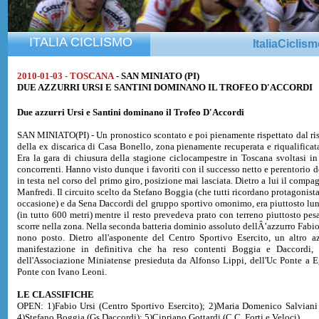
ITALIA CICLISMO
ItaliaCiclis
2010-01-03 - TOSCANA
- SAN MINIATO (PI)
DUE AZZURRI URSI E SANTINI DOMINANO IL TROFEO D'ACCORDI
Due azzurri Ursi e Santini dominano il Trofeo D'Accordi
SAN MINIATO(PI) - Un pronostico scontato e poi pienamente rispettato dal risul
della ex discarica di Casa Bonello, zona pienamente recuperata e riqualificat
Era la gara di chiusura della stagione ciclocampestre in Toscana svoltasi i
concorrenti. Hanno visto dunque i favoriti con il successo netto e perentorio de
in testa nel corso del primo giro, posizione mai lasciata. Dietro a lui il comp
Manfredi. Il circuito scelto da Stefano Boggia (che tutti ricordano protagonista 
occasione) e da Sena Daccordi del gruppo sportivo omonimo, era piuttosto lung
(in tutto 600 metri) mentre il resto prevedeva prato con terreno piuttosto pesa
scorre nella zona. Nella seconda batteria dominio assoluto dellÂ’azzurro Fabio 
nono posto. Dietro all'asponente del Centro Sportivo Esercito, un altro 
manifestazione in definitiva che ha reso contenti Boggia e Daccordi, 
dell'Associazione Miniatense presieduta da Alfonso Lippi, dell'Uc Ponte a E
Ponte con Ivano Leoni.
LE CLASSIFICHE
OPEN: 1)Fabio Ursi (Centro Sportivo Esercito); 2)Maria Domenico Salviani
4)Stefano Boggia (Gs Daccordi); 5)Cipriano Gottardi (C.C. Forti e Veloci).